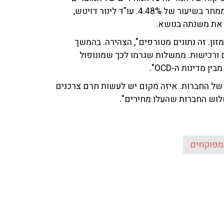
המפוקחים יתעדכנו מחירי החלב על ידי חברת תנובה החל ממחר בשיעור של 4.48%. עו"ד לינור דויטש,
ם על תנובה היא מחזיקה כ-13% משוק המזון. זה נתונים מטורפים", הצהירה. בהמשך
 ורכישות. ממשלות שגרמו לכך שמונופול
מדינות ה-OCD".
ב של החברות. איזה מקום יש לעשות חרם צרכנים
שלוש החברות שהעלו מחירים".
מפוקחים