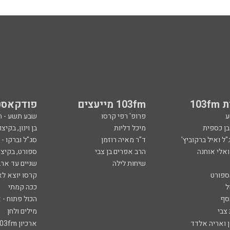
103
103fm מייעצים
פודקאסט
ע
פרופ' רפי קרסו
שבע תשע - 
ובן כספית
מיכל דליות
בן וינון, בקיצו
ל ואיל ברקוביץ'
ד"ר מאיה רוזמן
סג"ל וברקו -
ואלי אוחנה
הרב אפרים בן צבי
ספורט, בקיצו
שיחות לילה
שניים עד ארב
ספורט
קרסו יוצא לא
ל
ככה קמתי
סף
הכול פתוח - א
 צבי
מילים ולחן
ן ואריה אלדד
ארכיון 103fm