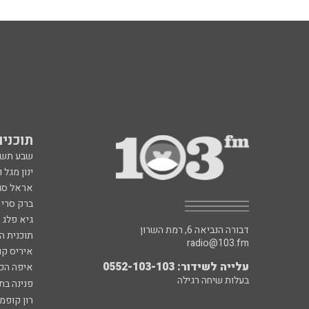
תוכניות fm
שבע תש
ינון מגל 
אראל סג"
ברק סרי 
גיא פלג
דבורה הנביאה 6, רמת השרון
תוכנית ה
radio@103.fm
איריס קו
עלייה לשידור: 0552-103-103
איפה הכ
בעלות שיחה רגילה
פנינה בת
רון קופמ