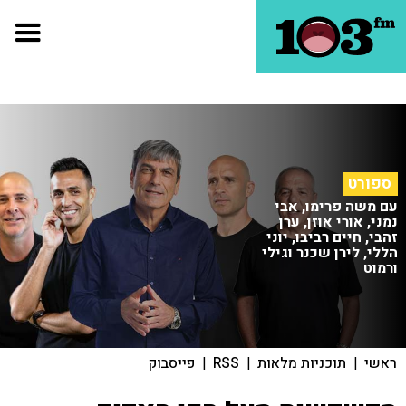
ספורט
עם משה פרימו, אבי
נמני, אורי אוזן, ערן
זהבי, חיים רביבו, יוני
הללי, לירן שכנר וגילי
ורמוט
ראשי
|
תוכניות מלאות
|
RSS
|
פייסבוק