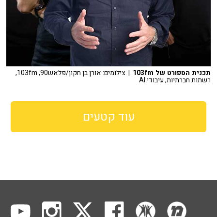
תכנית הספורט של 103fm
| צילומים: אורן בן חקון/פלאש90, 103fm,
רשתות חברתיות, עיבודי AI
עוד קטעים