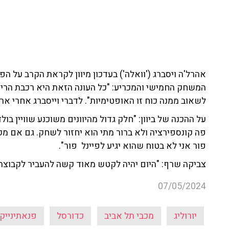
אהרל'ה ויסברג ('וואלה') בעדכון מיוון לקראת הקרב על הפ
המשחק החמישי והמכריע: "כל העונה הזאת היא רכבת הרים
לשאוב ממנה כוח זו האופטימיות". לדברי וייסברג אחרי 
על ההכנה של ביוון: "חלק גדול מהיוונים משוכנע שוויין בול
פה קונספירציה ולא ברור מתי הוא יחזור לשחק. גם אם מכב
פור אני לא בטוח שהוא יגיע לפיינל פור".
צביקה שרף: "היום יהיה לקטש מאוד קשה להעביר לקבוצה 
07/05/2024
יורוליג
מכבי תל אביב
כדורסל
פנאתינייק