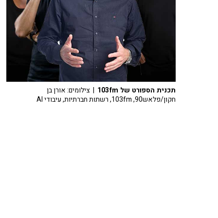
תכנית הספורט של 103fm
| צילומים: אורן בן
חקון/פלאש90, 103fm, רשתות חברתיות, עיבודי AI