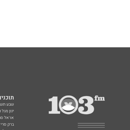
תוכניות fm
שבע תש
ינון מגל 
אראל סג"
ברק סרי 