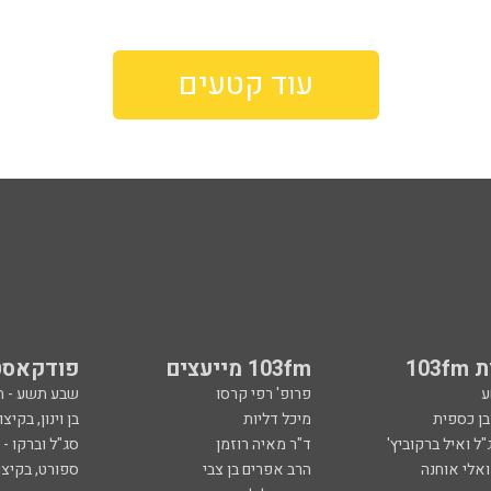
עוד קטעים
103
103fm מייעצים
פודקאסט
ע
פרופ' רפי קרסו
שבע תשע - 
ובן כספית
מיכל דליות
בן וינון, בקיצו
ל ואיל ברקוביץ'
ד"ר מאיה רוזמן
סג"ל וברקו -
ואלי אוחנה
הרב אפרים בן צבי
ספורט, בקיצו