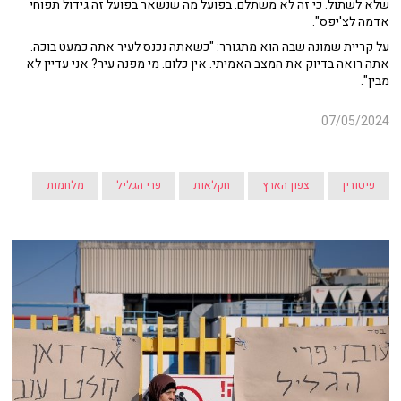
שלא לשתול. כי זה לא משתלם. בפועל מה שנשאר בפועל זה גידול תפוחי
אדמה לצ'יפס".
על קריית שמונה שבה הוא מתגורר: "כשאתה נכנס לעיר אתה כמעט בוכה.
אתה רואה בדיוק את המצב האמיתי. אין כלום. מי מפנה עיר? אני עדיין לא
מבין".
07/05/2024
פיטורין
צפון הארץ
חקלאות
פרי הגליל
מלחמות