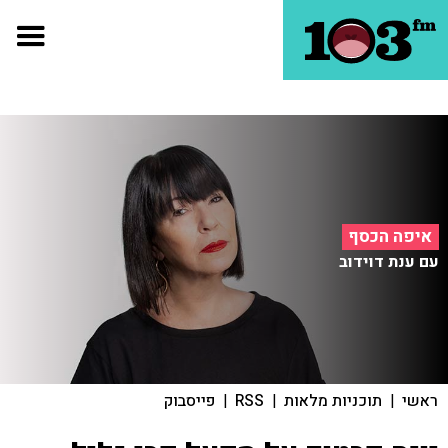
איפה הכסף
עם ענת דוידוב
ראשי
|
תוכניות מלאות
|
RSS
|
פייסבוק