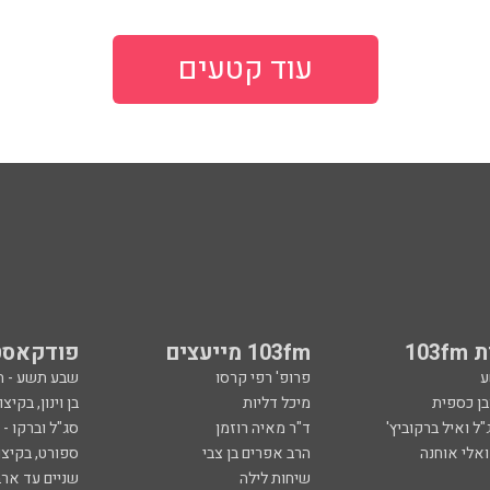
עוד קטעים
103
103fm מייעצים
פודקאסט
ע
פרופ' רפי קרסו
שבע תשע - 
ובן כספית
מיכל דליות
בן וינון, בקיצו
ל ואיל ברקוביץ'
ד"ר מאיה רוזמן
סג"ל וברקו -
ואלי אוחנה
הרב אפרים בן צבי
ספורט, בקיצו
שיחות לילה
שניים עד ארב