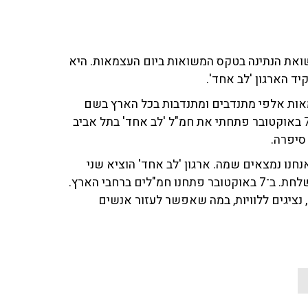
שואת הנתינה בטקס המשואות ביום העצמאות. היא
ד הארגון 'לב אחד'.
אות אלפי מתנדבים ומתנדבות בכל הארץ בשם
עמותת 'לב אחד', ארגון שמסייע במצבי חירום לאומיים. ב־7 באוקטובר פתחתי את חמ"ל 'לב אחד' בתל אביב
 סיפרה.
נחנו נמצאים שמה. ארגון 'לב אחד' הוציא שני
משלחות לאוקראינה. גם ברעידת אדמה במרוקו הוצאנו משלחת. ב־7 באוקטובר פתחנו חמ"לים ברחבי הארץ.
, נציגים ללוויות, במה שאפשר לעזור אנשים