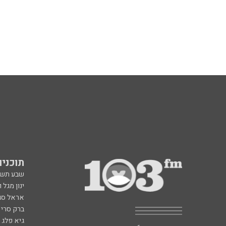
תוכניות fm
שבע תש
ינון מגל 
אראל סג"
ברק סרי 
גיא פלג