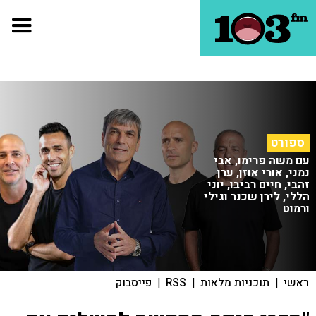
ספורט
עם משה פרימו, אבי
נמני, אורי אוזן, ערן
זהבי, חיים רביבו, יוני
הללי, לירן שכנר וגילי
ורמוט
ראשי
|
תוכניות מלאות
|
RSS
|
פייסבוק