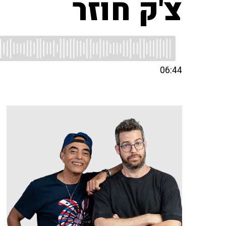
צ'ק חוזר
06:44