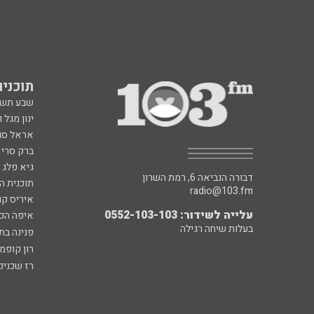
תוכניות fm
שבע תש
ינון מגל 
אראל סג"
ברק סרי 
גיא פלג
דבורה הנביאה 6, רמת השרון
תוכנית ה
radio@103.fm
איריס קו
עלייה לשידור: 0552-103-103
איפה הכ
בעלות שיחה רגילה
פנינה בת
רון קופמ
רז שכניק