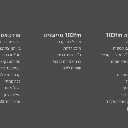
103
103fm מייעצים
פודקאסט
ע
פרופ' רפי קרסו
שבע תשע - 
ובן כספית
מיכל דליות
בן וינון, בקיצו
ל ואיל ברקוביץ'
ד"ר מאיה רוזמן
סג"ל וברקו -
ואלי אוחנה
הרב אפרים בן צבי
ספורט, בקיצו
שיחות לילה
שניים עד ארב
ספורט
קרסו יוצא לא
ל
ככה קמתי
סף
הכול פתוח - א
 צבי
מילים ולחן
ן ואריה אלדד
ארכיון 103fm