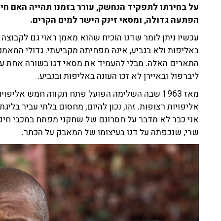
על בחירתו לתפקיד הנחשק, עורר בזמנו תהייה האם חיפ
הפתעה גדולה, ומסאי זינק הישר למים הקרים.
עכשיו ניתן לומר שדגו הוכיח שהוא מאמן ראוי גם לקבוצה
באליפות ולא בגביע, אינה מפחיתה מקביעתי. גדולי המאמנ
התארים האלה. מבלי להעמיד את מסאי דגו בשורה אחת עם 
ליברפול ובאיירן לא זכו העונה באליפות ובגביע.
מאז 1963 שבה השלימה הפועל פתח תקווה חמש אליפ
אליפויות רצופות. זהו, נכון להיום, מחסום בלתי עביר בליגת
אני כבר לא מדבר על חסרונם של שחקני מפתח במכבי חיפה,
שרי, שנכפתה על דגו בעיצומו של המאבק על הכתר.