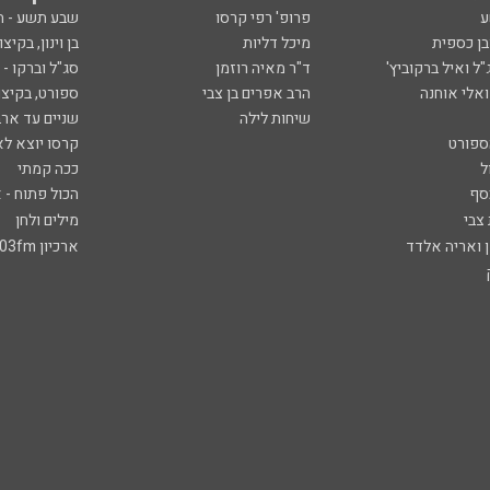
ע
פרופ' רפי קרסו
שבע תשע - 
ובן כספית
מיכל דליות
בן וינון, בקיצו
ל ואיל ברקוביץ'
ד"ר מאיה רוזמן
סג"ל וברקו -
ואלי אוחנה
הרב אפרים בן צבי
ספורט, בקיצו
שיחות לילה
שניים עד ארב
ספורט
קרסו יוצא לא
ל
ככה קמתי
סף
הכול פתוח - א
 צבי
מילים ולחן
ן ואריה אלדד
ארכיון 103fm