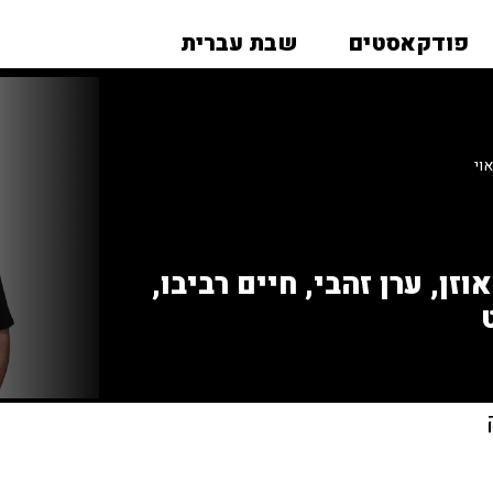
פודקאסטים
שבת עברית
וי
זן, ערן זהבי, חיים רביבו,