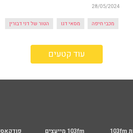
28/05/2024
מכבי חיפה
מסאי דגו
הטור של דני דבורין
עוד קטעים
103
103fm מייעצים
פודקאסט