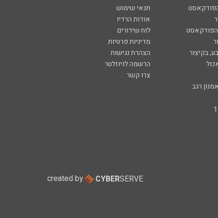
הפודקאסט
תנאי שימוש
ר
אודות הרדיו
 הפודקאסט
לוח שידורים
ר
מדיניות פרטיות
ע, בקיצור
הצהרת נגישות
כול
הרשמה לניוזלטר
צרו קשר
מנון רגב
created by
CYBER
SERVE