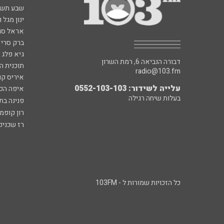
שבע תש
ינון מגל 
אראל סג"
ברק סרי 
גיא פלג
דבורה הנביאה 6, רמת השרון
תוכנית ה
radio@103.fm
איריס קו
עלייה לשידור: 0552-103-103
איפה הכ
בעלות שיחה רגילה
פנינה בת
רון קופמ
רז שכניק
כל הזכויות שמורות ל - 103FM