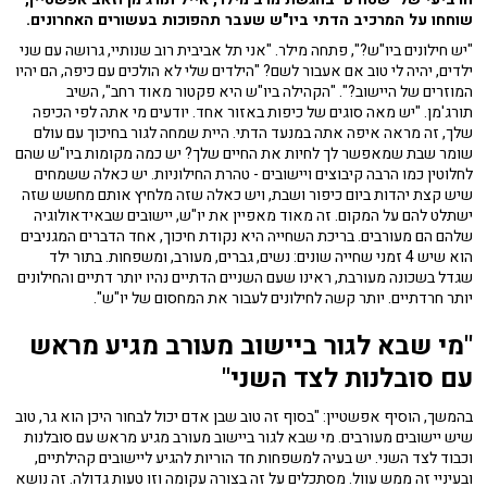
שוחחו על המרכיב הדתי ביו"ש שעבר תהפוכות בעשורים האחרונים.
"יש חילונים ביו"ש?", פתחה מילר. "אני תל אביבית רוב שנותיי, גרושה עם שני
ילדים, יהיה לי טוב אם אעבור לשם? "הילדים שלי לא הולכים עם כיפה, הם יהיו
המוזרים של היישוב?". "הקהילה ביו"ש היא פקטור מאוד רחב", השיב
תורג'מן. "יש מאה סוגים של כיפות באזור אחד. יודעים מי אתה לפי הכיפה
שלך, זה מראה איפה אתה במנעד הדתי. היית שמחה לגור בחיכוך עם עולם
שומר שבת שמאפשר לך לחיות את החיים שלך? יש כמה מקומות ביו"ש שהם
לחלוטין כמו הרבה קיבוצים ויישובים - טהרת החילוניות. יש כאלה ששמחים
שיש קצת יהדות ביום כיפור ושבת, ויש כאלה שזה מלחיץ אותם מחשש שזה
ישתלט להם על המקום. זה מאוד מאפיין את יו"ש, יישובים שבאידאולוגיה
שלהם הם מעורבים. בריכת השחייה היא נקודת חיכוך, אחד הדברים המגניבים
הוא שיש 4 זמני שחייה שונים: נשים, גברים, מעורב, ומשפחות. בתור ילד
שגדל בשכונה מעורבת, ראינו שעם השניים הדתיים נהיו יותר דתיים והחילונים
יותר חרדתיים. יותר קשה לחילונים לעבור את המחסום של יו"ש".
"מי שבא לגור ביישוב מעורב מגיע מראש
עם סובלנות לצד השני"
בהמשך, הוסיף אפשטיין: "בסוף זה טוב שבן אדם יכול לבחור היכן הוא גר, טוב
שיש יישובים מעורבים. מי שבא לגור ביישוב מעורב מגיע מראש עם סובלנות
וכבוד לצד השני. יש בעיה למשפחות חד הוריות להגיע ליישובים קהילתיים,
ובעיניי זה ממש עוול. מסתכלים על זה בצורה עקומה וזו טעות גדולה. זה נושא