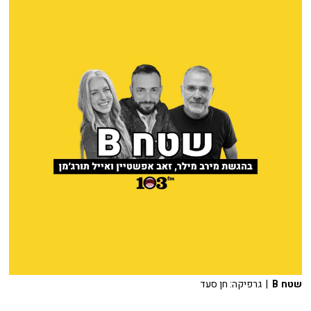
שטח B
| גרפיקה: חן סעד