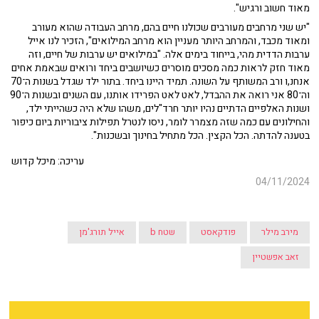
מאוד חשוב ורגיש".
"יש שני מרחבים מעורבים שכולנו חיים בהם, מרחב העבודה שהוא מעורב
ומאוד מכבד, והמרחב היותר מעניין הוא מרחב המילואים", הזכיר לנו אייל
ערבות הדדית מהי, בייחוד בימים אלה. "במילואים יש ערבות של חיים, וזה
מאוד חזק לראות כמה מסכים מוסרים כשיושבים ביחד ורואים שבאמת אחים
אנחנ,ו ורב המשותף על השונה. תמיד היינו ביחד. בתור ילד שגדל בשנות ה־70
וה־80 אני רואה את ההבדל, לאט לאט הפרידו אותנו, עם השנים ובשנות ה־90
ושנות האלפיים הדתיים נהיו יותר חרד"לים, משהו שלא היה כשהייתי ילד,
והחילונים עם כמה שזה מצמרר לומר, ניסו לנטרל תפילות ציבוריות ביום כיפור
בטענה להדתה. הכל הקצין. הכל מתחיל בחינוך ובשכנות".
עריכה: מיכל קדוש
04/11/2024
מירב מילר
פודקאסט
שטח b
אייל תורג'מן
זאב אפשטיין