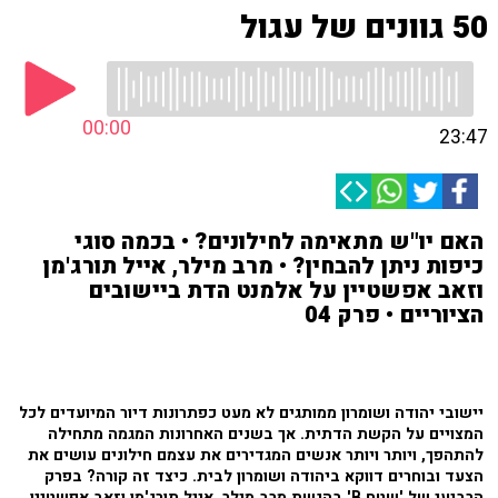
50 גוונים של עגול
00:00
23:47
האם יו"ש מתאימה לחילונים? • בכמה סוגי
כיפות ניתן להבחין? • מרב מילר, אייל תורג'מן
וזאב אפשטיין על אלמנט הדת ביישובים
הציוריים • פרק 04
יישובי יהודה ושומרון ממותגים לא מעט כפתרונות דיור המיועדים לכל
המצויים על הקשת הדתית. אך בשנים האחרונות המגמה מתחילה
להתהפך, ויותר ויותר אנשים המגדירים את עצמם חילונים עושים את
הצעד ובוחרים דווקא ביהודה ושומרון לבית. כיצד זה קורה? בפרק
הרביעי של 'שטח B' בהגשת מרב מילר, אייל תורג'מן וזאב אפשטיין,