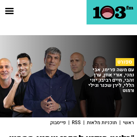
ספורט
עם משה פרימו, אבי
נמני, אורי אוזן, ערן
זהבי, חיים רביבו, יוני
הללי, לירן שכנר וגילי
ורמוט
ראשי
|
תוכניות מלאות
|
RSS
|
פייסבוק