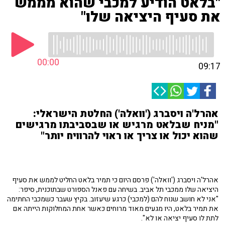
"בלאט הודיע למכבי שהוא מממש
את סעיף היציאה שלו"
00:00
09:17
אהרל'ה ויסברג ('וואלה') החלטת הישראלי:
"מניח שבלאט מרגיש או שבסביבתו מרגישים
שהוא יכול או צריך או ראוי להרוויח יותר"
אהרל'ה ויסברג ('וואלה') פרסם היום כי תמיר בלאט החליט לממש את סעיף
היציאה שלו ממכבי תל אביב. בשיחה עם פאנל הספורט שבתוכנית, סיפר:
"אני לא חושב שנוח להם (למכבי) כרגע שיעזוב. בקיץ שעבר כשמכבי החתימה
את תמיר בלאט, היו מגעים מאוד מרוחים כאשר אחת המחלוקות הייתה אם
לתת לו סעיף יציאה או לא".