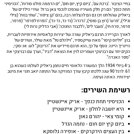
בחיי הציבור. 'ברכת עם', 'ביום קיץ, יום חום', 'ים הדממה פולט סודות', 'הכניסיני
תחת כנפך' הם רק חלק משיריו שהפכו לנכסי צאן ברזל. שירי הילדים של
ביאליק שהולחנו זכו גם הם להצלחה רבה, בהם 'קן ציפור', 'שתי בנות' (צילי
וגילי), 'פרש' (רוץ בן סוסי), 'נדנדה' (נד-נד, נד-נד), 'הפרח לפרפר' (פרפר,
פרפר, פרח חי), 'מעבר לים', ו'לכבוד החנוכה' (אבי הדליק נרות לי).
לאורך הקריירה תרגם ביאליק שורה של יצירות קלאסיות אירופיות לעברית,
בהן "יוליוס קיסר" מאת שייקספיר, "וילהלם טל" מאת שילר, ושירים של
היינריך היינה. נוסף על כך, הוא תרגם מיידיש את "הדיבוק" לש. אנ-סקי,
הקים יחד עם רבניצקי ושמריהו לוין את הוצאת "דביר", וערך עם רבניצקי את
"ספר האגדה".
ב־4 ביולי 1934 הלך המשורר הלאומי חיים נחמן ביאליק לעולמו כשהוא בן
61. לרגל 90 שנה ללכתו קיבץ עורך המוזיקה של התחנה יואב חנני את מיטב
יצירותיו. האזנה נעימה.
רשימת השירים:
הכניסיני תחת כנפך - אריק איינשטיין
היא יושבה לחלון - אריק איינשטיין
קומי צאי - יהורם גאון
ביום קיץ יום חום - נחמה הנדל
בין העצים הירקרקים - אופירה גלוסקא