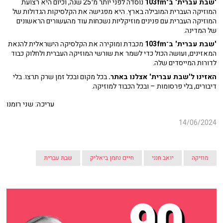
'שבת עברית' ב־103fm
נוסדה לפני יותר מ־25 שנה, וכיום היא רצועת
המוזיקה העברית המובילה בארץ. היא מפגישה את הקלסיקות הגדולות של
המוזיקה העברית עם פנינים מוזיקליות נשכחות עוד מהעשורים הראשונים
של המדינה.
'שבת עברית' ב־103fm
מכבדת ומוקירה את הקלסיקה הישראלית להנאת
המאזינים, ועושה הכול כדי לשמר את שורשי המוזיקה העברית ולחלוק כבוד
לדורות המייסדים שלה.
האזינו ל'שבת עברית' אצלנו באתר.
בכל מקום ובכל זמן שרק תרצו. בלי
דיבורים, בלי פרסומות – ובכל הכבוד למוזיקה.
עריכה: שני רומנו
14/06/2024
מוזיקה
יואב חנני
חיים נחמן ביאליק
שבת עברית