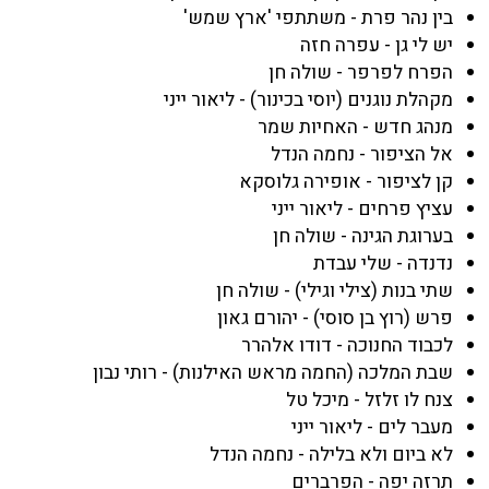
בין נהר פרת - משתתפי 'ארץ שמש'
יש לי גן - עפרה חזה
הפרח לפרפר - שולה חן
מקהלת נוגנים (יוסי בכינור) - ליאור ייני
מנהג חדש - האחיות שמר
אל הציפור - נחמה הנדל
קן לציפור - אופירה גלוסקא
עציץ פרחים - ליאור ייני
בערוגת הגינה - שולה חן
נדנדה - שלי עבדת
שתי בנות (צילי וגילי) - שולה חן
פרש (רוץ בן סוסי) - יהורם גאון
לכבוד החנוכה - דודו אלהרר
שבת המלכה (החמה מראש האילנות) - רותי נבון
צנח לו זלזל - מיכל טל
מעבר לים - ליאור ייני
לא ביום ולא בלילה - נחמה הנדל
תרזה יפה - הפרברים