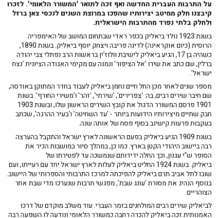
על התרבות העברית החדשה ואף זכה לתואר 'המשורר הלאומי'. לזכרו
קיבצנו חלק ממיטב יצירותיו שהפכו במרוצת השנים לנכסי צאן ברזל
ולחלק בלתי נפרד מהתרבות הישראלית.
בשנת 1923 נולד ביאליק בכפר ראדי שבתחום המושב של האימפריה
הרוסית (כיום אוקראינה) לדינה פריבה ויצחק יוסף ביאליק. בשנת 1890,
כשהיה בן 17, הגיע ביאליק לישיבת וולוז'ין בראשות הרב נפתלי צבי יהודה
ברלין, שם כתב את שירו 'אל הציפור' ונמנה עם מקימי האגודה הציונית 'נצח
ישראל'.
מספר שנים לאחר מכן החל חיים נחמן ביאליק לעבוד בחדר המתוקן באודסה,
שם חיבר שירים רבים, בה: 'צפרירים', 'שירתי', 'זהר' ו'משירי החורף'. בשנת
1901 פרסם המשורר הדגול את קובץ השירים הראשון שלו, ובשנת 1903
חבק שתיים מיצירותיו הידועות ביותר - 'עד השחיטה' ו'בעיר ההרגה', שכתב
בעקבות פרעות קישינב בסוף פסח של אותה שנה.
בשנת 1909 הגיע ביאליק בפעם הראשונה לארץ ישראל והתקבל בהערצה
רבה ביישוב היהודי הקטן בארץ. כמו כן, במהלך סיור במושבות הכיר את
הסופר ש"י עגנון, וכך החלה ידידותם שנמשכה עד לפטירתו של
ביאליק. בשנת 1924 החליט ביאליק לעלות לארץ ישראל יחד עם רעייתו, ועם
שובו לתל אביב תרם ביאליק להפיכתה למרכז התרבותי והספרותי של היישוב.
בנוסף הנהיג את מסורת 'עונג שבת', מפגשי תרבות שנערכו מדי שבת אחר
הצוהריים.
לביאליק שירים רבים המולחנים בזמר העברי. עוד משלב מוקדם של דרכו
האמנותית זכה ביאליק להכרה רחבה כמשורר הלאומי ונודעה לו השפעה רבה