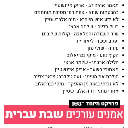
תאמר אהיה רב - אריק איינשטיין
בהבטחות שווא - צוות הווי חטיבת תותחנים
לא ידע איש מי היא - חוה אלברשטיין
בשל תפוח - שלמה ארצי
שיר העבודה והמלאכה - קולות שלובים
יעקב ועשו - ליאור ייני
עיניה - שולי נתן
הקיץ גווע - מיקי גבריאלוב
הלילה ארבתי - שלמה ארצי
מאחורי השער - אריק איינשטיין
הולכת את מעימי - נעה גולדברג ויואב צפיר
לא זכיתי באור מן ההפקר - מיקי גבריאלוב
אחרי מותי - חוה אלברשטיין