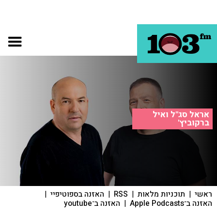
אראל סג"ל ואיל
ברקוביץ'
ראשי
|
תוכניות מלאות
|
RSS
|
האזנה בספוטיפיי
|
האזנה ב־Apple Podcasts
|
האזנה ב־youtube