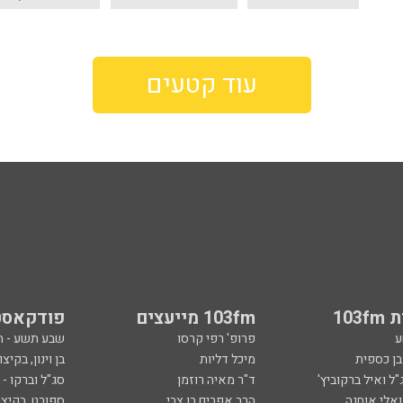
עוד קטעים
103
103fm מייעצים
פודקאסט
ע
פרופ' רפי קרסו
שבע תשע - 
ובן כספית
מיכל דליות
בן וינון, בקיצו
ל ואיל ברקוביץ'
ד"ר מאיה רוזמן
סג"ל וברקו -
ואלי אוחנה
הרב אפרים בן צבי
ספורט, בקיצו