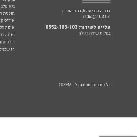
גיא פלג
דבורה הנביאה 6, רמת השרון
תוכנית ה
radio@103.fm
איריס קו
עלייה לשידור: 0552-103-103
איפה הכ
בעלות שיחה רגילה
פנינה בת
רון קופמ
רז שכניק
כל הזכויות שמורות ל - 103FM