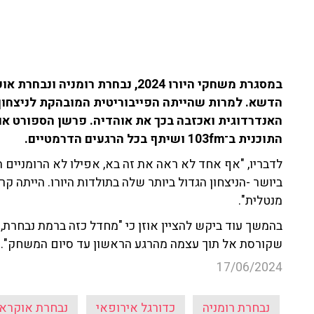
במסגרת משחקי היורו 2024, נבחרת רו
התוכנית ב־103fm ושיתף בכל הרגעים הדרמטיים.
לדבריו, "אף אחד לא ראה את זה בא, אפילו לא הרומניים ה
ביושר -הניצחון הגדול ביותר שלה בתולדות היורו. הייתה ק
מנטלית".
בהמשך עוד ביקש להציין אוזן כי "מחדל כזה ברמת נבחרת,
שקורסת אל תוך עצמה מהרגע הראשון עד סיום המשחק".
17/06/2024
נבחרת רומניה
כדורגל אירופאי
נבחרת אוקראי