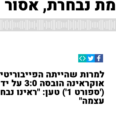
מת נבחרת, אסור 
למרות שהייתה הפייבוריטית
אוקראינה הו
('ספורט 1') טען: "ראי
עצמה"