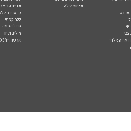
שיחות לילה
שניים עד ארב
ספורט
קרסו יוצא לא
ל
ככה קמתי
סף
הכול פתוח - א
 צבי
מילים ולחן
ן ואריה אלדד
ארכיון 103fm