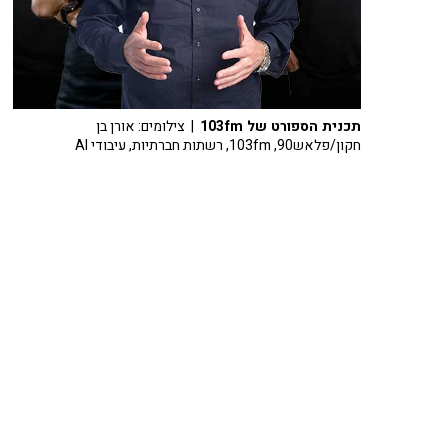
תכנית הספורט של 103fm
| צילומים: אורן בן
חקון/פלאש90, 103fm, רשתות חברתיות, עיבודי AI