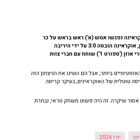
מניה ונבחרת אוקראינה נפגשו אמש (א') ראש בראש על כר
הדשא. למרות שהייתה הפייבוריטית המובהקת לניצחון, אוקראינה הובסה 3:0 על ידי היריבה
האנדרדוגית ואכזבה בכך את אוהדיה. פרשן הספורט אורי אוזן ('ספורט 1') שוחח עם חברי צוות
אופטימיים ביותר, אבל הם השיגו את הניצחון הזה
ריסה טוטלית של האוקראינים, בעיקר קריסה
 אסור שיקרה. זה היה פשוט משחק נוראי, נבחרת
נה
יורו 2024