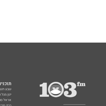
תוכניות fm
שבע תש
ינון מגל 
אראל סג"
ברק סרי 