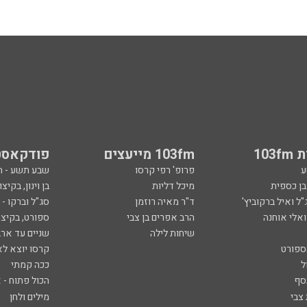
103
103fm מייעצים
פודקאסט
ע
פרופ' רפי קרסו
שבע תשע - 
ובן כספית
מיכל דליות
בן וינון, בקיצו
ל ואיל ברקוביץ'
ד"ר מאיה רוזמן
סג"ל וברקו -
ואלי אוחנה
הרב אפרים בן צבי
ספורט, בקיצו
שיחות לילה
שניים עד ארב
ספורט
קרסו יוצא לא
ל
ככה קמתי
סף
הכול פתוח - א
 צבי
מילים ולחן