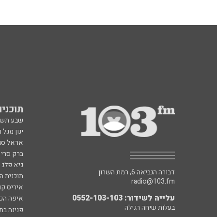
תוכניות fm
שבע תש
ינון מגל 
אראל סג"
ברק סרי 
גיא פלג
דבורה הנביאה 6, רמת השרון
תוכנית ה
radio@103.fm
איריס קו
עלייה לשידור: 0552-103-103
איפה הכ
בעלות שיחה רגילה
פנינה בת