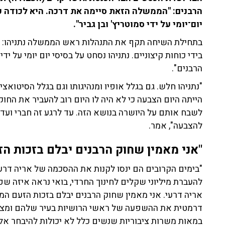
הרבנים: "הממשלה הזאת סיימה את דרכה. היא לכודה על 
יום־יומי על ידי סמוטריץ' ובן גביר".
בתחילת השיחה תקף את התנהלות ראש הממשלה נתניהו: "ה
בידי כוחות קיצוניים. נתניהו נסחט על בסיסי יום יומי על יד
הרבנים".
"נתניהו חלש. גם בגלל אופיו ומנהיגותו וגם בגלל הסיטוא
הייתה היום הצבעה כי לא היה לו היום רוב להעביר את החוק
לשבח אותם על היושרה בנושא הזה. עד לרגע זה חברי ועדת
להצבעה", אמר.
"אני מאמין שחוק הרבנים יבלם בזכות ה
"בימים הקרובים הם ינסו לקנות את ההסכמה של אריה דרע
להעברת מיליוני שקלים לחינוך החרדי, בואי נראה איזה שפ
אריה דרעי. אני מאמין שחוק הרבנים יבלם בזכות הזעם ה
דרמטית את ההשפעה של ראשי הרושיות בעיר שלהם ומצמ
במאות משרות ציבוריות שנשים כלל לא יכולות להיבחר אליה