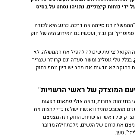
ידי כוחות קיצוניים. נתניהו נסחט על בסיס
ממשלה הזו סיימה את דרכה. כרגע היא לכודה
י סמוטריץ' ובן גביר, ועכשיו גם האירוע הזה של חוק
ציה הקואליציונית שיכולה להפיל את הממשלה. לא
, בגלל טלי גוטליב ומשה סעדה וגם קרויזר שצריך
 החוקה לא יודעים אם מחר יש דיון נוסף בחוק
זעם המוצדק של ראשי הרשויות"
י בחזיתות אחרות, נראה אולי פתאום הצעות
נים מהכובע נתניהו ואנשיו ישלפו כדי לרצות את
מוצדק של ראשי הרשויות. החוק הזה מצמצם
צם את כוחם של הנשים, מלכתחילה מדובר
ן", טען.