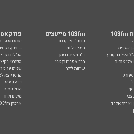
103
103fm מייעצים
פודקאסט
ע
פרופ' רפי קרסו
שבע תשע - 
ובן כספית
מיכל דליות
בן וינון, בקיצו
ל ואיל ברקוביץ'
ד"ר מאיה רוזמן
סג"ל וברקו -
ואלי אוחנה
הרב אפרים בן צבי
ספורט, בקיצו
שיחות לילה
שניים עד ארב
ספורט
קרסו יוצא לא
ל
ככה קמתי
סף
הכול פתוח - א
 צבי
מילים ולחן
ן ואריה אלדד
ארכיון 103fm