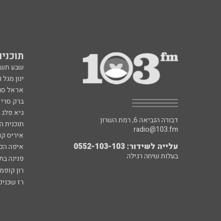
תוכניות fm
שבע תש
ינון מגל 
אראל סג"
ברק סרי 
גיא פלג
דבורה הנביאה 6, רמת השרון
תוכנית ה
radio@103.fm
איריס קו
עלייה לשידור: 0552-103-103
איפה הכ
בעלות שיחה רגילה
פנינה בת
רון קופמ
רז שכניק