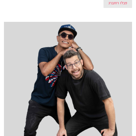
פבלו רוזנברג