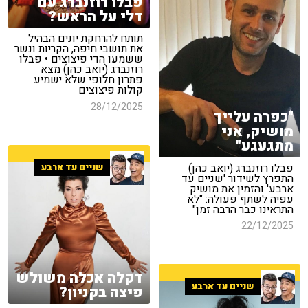
פבלו רוזנברג עם
דלי על הראש?
תותח להרחקת יונים הבהיל
את תושבי חיפה, הקריות ונשר
ששמעו הדי פיצוצים • פבלו
רוזנברג (יואב כהן) מצא
פתרון חלופי שלא ישמיע
קולות פיצוצים
28/12/2025
"כפרה עלייך
מושיק, אני
מתגעגע"
פבלו רוזנברג (יואב כהן)
שניים עד ארבע
התפרץ לשידור 'שניים עד
ארבע' והזמין את מושיק
עפיה לשתף פעולה: "לא
התראינו כבר הרבה זמן"
22/12/2025
דקלה אכלה משולש
שניים עד ארבע
פיצה בקניון?