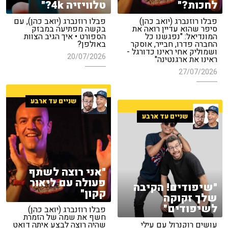
לחכות?"
טלוויזיה 4k?"
פבלו רוזנברג (יואב כהן)
פבלו רוזנברג (יואב כהן), עם
סיפר שהוא עדיין רואה את
בקשה מפתיעה במבזק
המונדיאל: "נפגשנו כל
הספורט • איך הגיב הצוות
החברה פדרו, חבייר, אוסקר
באולפן?
ושמוליק אחי ראינו כדורגל -
20/07/2026
ראינו את ארגנטינה"
27/07/2026
שניים עד ארבע
שניים עד ארבע
"אני רוצה לשתף
פעולה עם ליאור
"שיפודים! הקיבה
קקון"
שלך זקוקה
לשיפודים"
פבלו רוזנברג (יואב כהן)
חשף את שמה של הזמרת
עושים רוקנרול עם עילי
שהיה רוצה לבצע איתה דואט