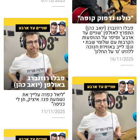
07/12/2025
"כולנו נדפוק קופה"
פבלו רוזנברג (יואב כהן)
שניים עד ארבע
התפרץ לאולפן 'שניים עד
ארבע' וסיפר על ההופעות
הקרבות עם שלומי שבת •
וגם: לייב באווירת חנוכה
ללהיט 'נר על החלון'
16/11/2025
פבלו רוזנברג
באולפן (יואב כהן)
שניים עד ארבע
"ליאל כפרה עלייך את
נשמעת פגז. איציק, תן לי
כניסה"
11/11/2025
שניים עד ארבע