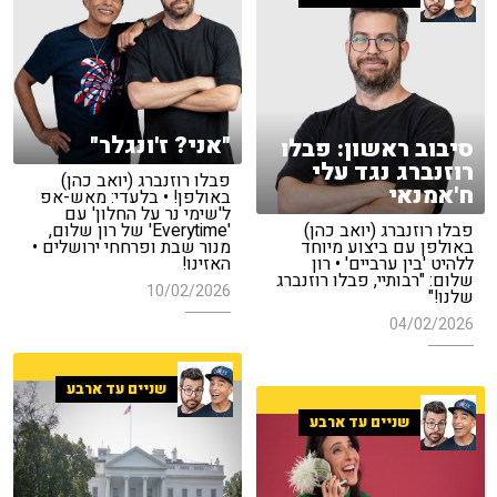
"אני? ז'ונגלר"
סיבוב ראשון: פבלו
רוזנברג נגד עלי
פבלו רוזנברג (יואב כהן)
ח'אמנאי
באולפן! • בלעדי: מאש-אפ
ל'שימי נר על החלון' עם
פבלו רוזנברג (יואב כהן)
'Everytime' של רון שלום,
באולפן עם ביצוע מיוחד
מנור שבת ופרחחי ירושלים •
ללהיט 'בין ערביים' • רון
האזינו!
שלום: "רבותיי, פבלו רוזנברג
10/02/2026
שלנו!"
04/02/2026
שניים עד ארבע
שניים עד ארבע