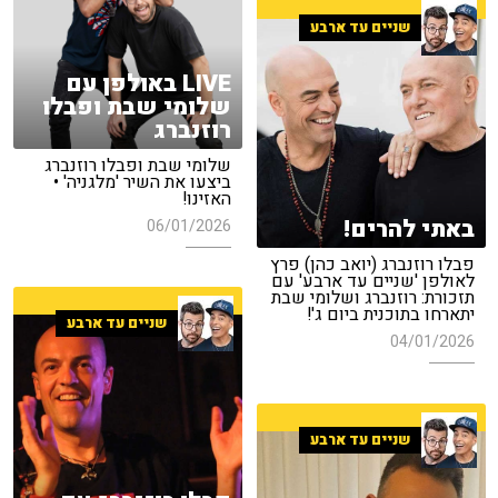
שניים עד ארבע
LIVE באולפן עם
שלומי שבת ופבלו
רוזנברג
שלומי שבת ופבלו רוזנברג
ביצעו את השיר 'מלגניה' •
האזינו!
באתי להרים!
06/01/2026
פבלו רוזנברג (יואב כהן) פרץ
לאולפן 'שניים עד ארבע' עם
תזכורת: רוזנברג ושלומי שבת
יתארחו בתוכנית ביום ג'!
שניים עד ארבע
04/01/2026
שניים עד ארבע