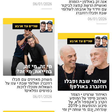
אנה זק באולפן • הזמרת
06/01/2026
ואושיית הרשת קפצה לביקור
עם ווידוי על אהבתה לשלומי
שבת ופבלו רוזנברג
06/01/2026
שניים עד ארבע
שניים עד ארבע
מי זה, מי זה,
בחייאת, מי זה?
משחק מאזינים עם פבלו
שלומי שבת ופבלו
רוזנברג ושלומי שבת • ענו על
רוזנברג באולפן!
השאלות ותוכלו לזכות
בפרסים נפלאים!
האיחוד שרצינו • הצמד
06/01/2026
האהוב סיפר על המופע
הקרב ב'אקספו' ת"א, על
סיבוב ההופעות ב-2019
שנדחה, וגם: מי שותה יין ומי