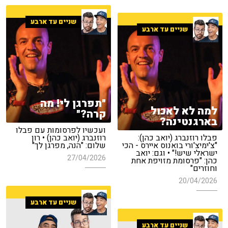
שניים עד ארבע
שניים עד ארבע
"תפרגן לי! מה
למה לא לאכול
קרה?"
בארגנטינה?
ועכשיו לפרסומות עם פבלו
פבלו רוזנברג (יואב כהן):
רוזנברג (יואב כהן) • רון
"צ'ימיצ'ורי בואנוס איירס - הכי
שלום: "הנה, מפרגן לך"
ישראלי שיש!" • וגם: יואב
27/04/2026
כהן: "פרסומת מזויפת אחת
וחוזרים"
20/04/2026
שניים עד ארבע
שניים עד ארבע