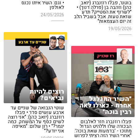
בוטנר, פבלו רוזנברג (יואב
• וגם: השיר איתו נכנס
כהן) וזהבה בן (פרלה דנוך) •
לאולפן
"לשרוף את הסטייק? תדע
24/05/2026
שזאת טעות. אבל בשביל הלב
זה יום העצמאות"
19/05/2026
שניים עד ארבע
רז שכניק
רוצים להיות
נביאים?
"השיר התגלגל
אחרת - כאילו לאה
שוטי הנבואה של שניים עד
רבין בוכה"
ארבע עושים סדר • פבלו
רוזנברג (יואב כהן): "אני רוצה
פבלו רוזנברג חזר לאלבום
לשים כסף על המשחק. כמה
הבכורה שלו וללהיט הגדול
יגמר?" • רון שלום: "מאיפה
מתוכו - 'בדמעות שאת בוכה':
אני יודע?"
"אחרי השיר הזה רציתי לפרוש