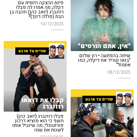
פינת ההצקה היומית עם
דקלה, מה אמרו לה פבלו
רוזנברג (יואב כהן) וזהבה בן
הבת (פרלה דנוך)?
10/12/2025
"אין, אתם הורסים"
שניים עד ארבע
שיחה בהפתעה • רון שלום:
"בואו נטריד את דיקלה, כמו
אתמול"
08/12/2025
קבלו את ז'ואאו
שניים עד ארבע
רוזנברג
פבלו רוזנברג (יואב כהן)
חשף כי הוא מוציא דרכון
פורוטוגלי, מה שיוביל אותו
לשנות את שמו