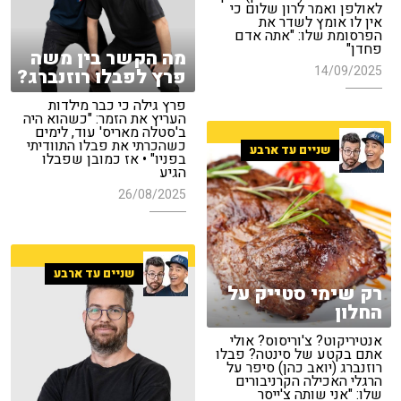
לאולפן ואמר לרון שלום כי
אין לו אומץ לשדר את
הפרסומת שלו: "אתה אדם
פחדן"
מה הקשר בין משה
14/09/2025
פרץ לפבלו רוזנברג?
פרץ גילה כי כבר מילדות
העריץ את הזמר: "כשהוא היה
ב'סטלה מאריס' עוד, לימים
כשהכרתי את פבלו התוודיתי
שניים עד ארבע
בפניו" • אז כמובן שפבלו
הגיע
26/08/2025
שניים עד ארבע
רק שימי סטייק על
החלון
אנטיריקוט? צ'וריסוס? אולי
אתם בקטע של סינטה? פבלו
רוזנברג (יואב כהן) סיפר על
הרגלי האכילה הקרניבורים
שלו: "אני שותה צ'ייסר