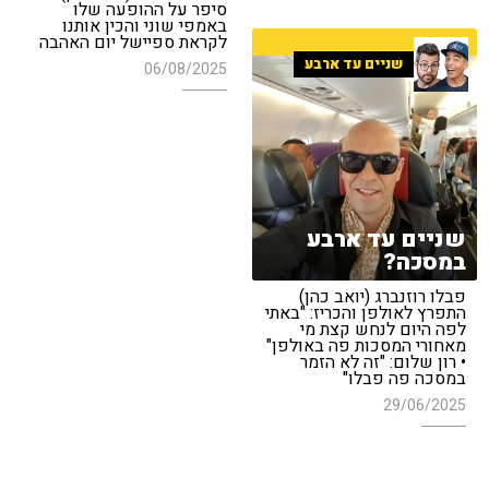
סיפר על ההופעה שלו
באמפי שוני והכין אותנו
לקראת ספיישל יום האהבה
שניים עד ארבע
06/08/2025
שניים עד ארבע
במסכה?
פבלו רוזנברג (יואב כהן)
התפרץ לאולפן והכריז: "באתי
לפה היום לנחש קצת מי
מאחורי המסכות פה באולפן"
• רון שלום: "זה לא הזמר
במסכה פה פבלו"
29/06/2025