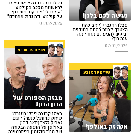
פבלו רוזנברג מצא את עצמו
לראשונה מככב בקולנוע:
"אני בכלל ילד קטן ששרוף
נעשה לכם בלגן!
על קולנוע, וזה גדול מהחיים"
01/02/2026
פבלו רוזנברג (יואב כהן)
הצטרף לצוות בסיום התוכנית
וביקש להגיע גם מחר • מה
ענה רון?
07/01/2026
שניים עד ארבע
שניים עד ארבע
מבזק הספורט של
הרון הרון!
באיזו קבוצה פבלו רוזנברג
שיחק כדורגל כנער? • וגם:
זאביק זלצר (יואב כהן)
אנה זק באולפן!
באולפן על הופעת הבכורה
של מנור סולומון בפיורנטינה