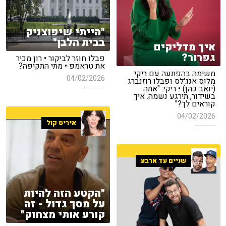
"הייתי שיפוצניק
בבית הלבן"
איך מדליקים
גפרור?
פבלו חוזר לביקור • רון מכיר
את טראמפ • מתי התקיפה?
משימה בהפתעה עם ריקי
04/02/2026
מלוס אנג'לס ופבלו רוזנברג
(יואב כהן) • ריקי: "אתה
בשידור, תירגע נשמה. איך
קוראים לך?"
04/02/2026
איריס קול
שניים עד ארבע
"הקטע הזה להיות
על מסך גדול - זה
קורע אותי מצחוק"