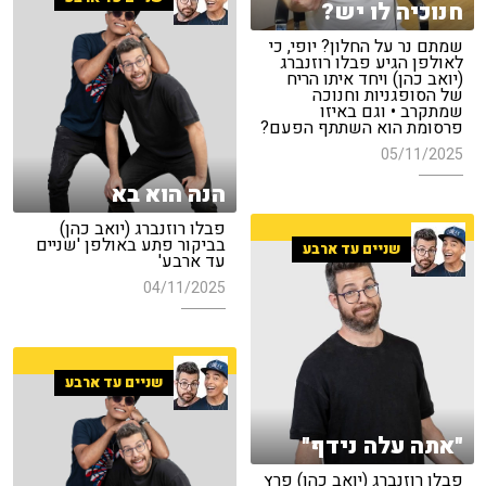
חנוכיה לו יש?
שמתם נר על החלון? יופי, כי
לאולפן הגיע פבלו רוזנברג
(יואב כהן) ויחד איתו הריח
של הסופגניות וחנוכה
שמתקרב • וגם באיזו
פרסומת הוא השתתף הפעם?
05/11/2025
הנה הוא בא
פבלו רוזנברג (יואב כהן)
בביקור פתע באולפן 'שניים
שניים עד ארבע
עד ארבע'
04/11/2025
שניים עד ארבע
"אתה עלה נידף"
פבלו רוזנברג (יואב כהן) פרץ