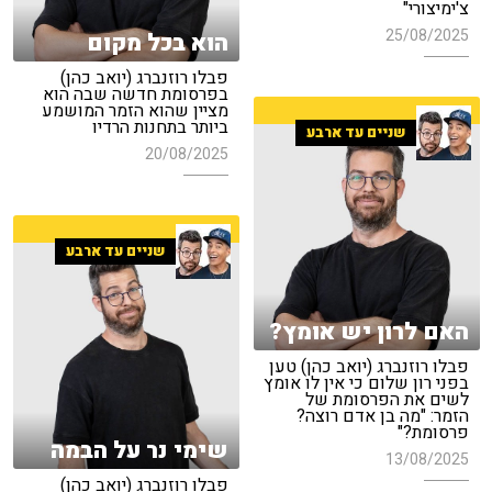
צ'ימיצורי"
25/08/2025
הוא בכל מקום
פבלו רוזנברג (יואב כהן)
בפרסומת חדשה שבה הוא
מציין שהוא הזמר המושמע
ביותר בתחנות הרדיו
שניים עד ארבע
20/08/2025
שניים עד ארבע
האם לרון יש אומץ?
פבלו רוזנברג (יואב כהן) טען
בפני רון שלום כי אין לו אומץ
לשים את הפרסומת של
הזמר: "מה בן אדם רוצה?
פרסומת?"
שימי נר על הבמה
13/08/2025
פבלו רוזנברג (יואב כהן)