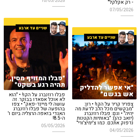
10/05/2026
- רק אקלקל"
07/05/2026
שניים עד ארבע
שניים עד ארבע
"פבלו המזויף מסין,
תהיה רגע בשקט"
"אי אפשר להדליק
אש בגשם"
פבלו רוזנברג על הקו! • "הוא
לא אוכל אסאדו בבוקר. זה
צפריר קריר על הקו! • רון:
עושה לי מיינד-פאק" • צפו
"מבקשים מכל הלב לדעת מה
בהופעה של פבלו רוזנברג
יהיה" • וגם: פבלו רוזנברג
האגדי בזאפה הרצליה ביום ו'
(יואב כהן): "באותיות הקטנות
ה-8.5!
נדפוק אתכם. כמו צ'ימיצ'ורי"
05/05/2026
04/05/2026