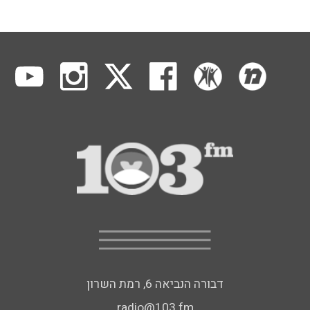
דבורה הנביאה 6, רמת השרון
radio@103.fm