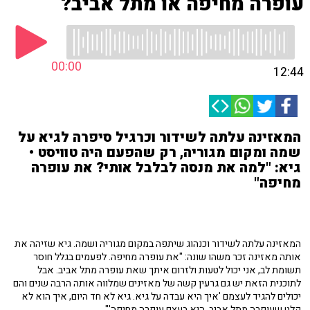
עופרה מחיפה או מתל אביב?
00:00
12:44
המאזינה עלתה לשידור וכרגיל סיפרה לגיא על
שמה ומקום מגוריה, רק שהפעם היה טוויסט •
גיא: "למה את מנסה לבלבל אותי? את עופרה
מחיפה"
המאזינה עלתה לשידור וכנהוג שיתפה במקום מגוריה ושמה. גיא שזיהה את
אותה מאזינה זכר משהו שונה: "את עופרה מחיפה. לפעמים בגלל חוסר
תשומת לב, אני יכול לטעות ולזרום איתך שאת עופרה מתל אביב. אבל
לתוכנית הזאת יש גם גרעין קשה של מאזינים שמלווה אותה הרבה שנים והם
יכולים להגיד לעצמם 'איך היא עבדה על גיא. גיא לא חד היום, איך הוא לא
קלט שעופרה מתל אביב, היא בעצם עופרה מחיפה'".