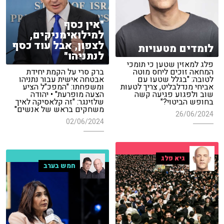
"אין כסף
למילואימניקים,
לצפון, אבל עוד כסף
לומדים מטעויות
לנתניהו"
פלג למאזין שטען כי תומכי
המחאה זוכים ליחס מוטה
ברק סרי על הקמת יחידת
לטובה: "בגלל שטעו עם
אבטחה אישית עבור נתניהו
אביחי מנדלבליט, צריך לטעות
ומשפחתו: "המפכ"ל הציע
שוב ולפגוע פגיעה קשה
הצעה מופרעת" • יהודה
בחופש הביטוי?"
שלזינגר: "זה קלאסיקה לאיך
משחקים בראש של אנשים"
26/06/2024
02/06/2024
גיא פלג
חמש בערב