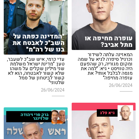
"המדינה כפתה על
עופרה מחיפה או
השב"כ לאבטח את
מתל אביב?
בנו של רה"מ"
המאזינה עלתה לשידור
וכרגיל סיפרה לגיא על שמה
עדי כרמי, איש שב"כ לשעבר,
ומקום מגוריה, רק שהפעם
טען: "מדינת ישראל משלמת
היה טוויסט • גיא: "למה את
שני מיליון שקלים על משהו
מנסה לבלבל אותי? את
שלא קשור לאבטחה, הוא לא
עופרה מחיפה"
קשור לביטחון של סמל
שלטוני"
26/06/2024
26/06/2024
גיא פלג
ברק סרי ויהודה
שלזינגר