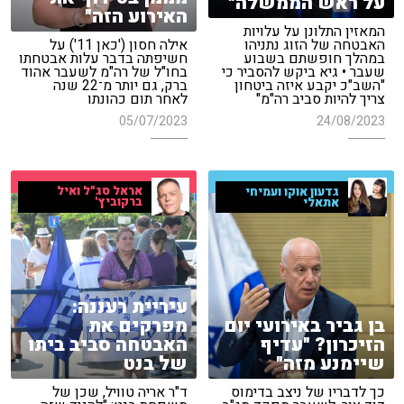
על ראש הממשלה"
האירוע הזה"
המאזין התלונן על עלויות
האבטחה של הזוג נתניהו
אילה חסון ('כאן 11') על
במהלך חופשתם בשבוע
חשיפתה בדבר עלות אבטחתו
שעבר • גיא ביקש להסביר כי
בחו"ל של רה"מ לשעבר אהוד
"השב"כ יקבע איזה ביטחון
ברק, גם יותר מ־22 שנה
צריך להיות סביב רה"מ"
לאחר תום כהונתו
05/07/2023
24/08/2023
אראל סג"ל ואיל
גדעון אוקו ועמיחי
ברקוביץ'
אתאלי
עיריית רעננה:
בן גביר באירועי יום
מפרקים את
הזיכרון? "עדיף
האבטחה סביב ביתו
שיימנע מזה"
של בנט
כך לדבריו של ניצב בדימוס
ד"ר אריה טוויל, שכן של