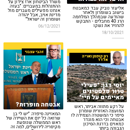
משרד הביטחון ארז צידון על
ההתנהלות במעברים: "בעזה
אליעזר נוביק עבד כמאבטח
אנחנו מפעילים מעברים מול
בישוב בשומרון ולאחר
מדינת אויב, אבל יהודה
שהודעה שבמהלך המלחמה
ושומרון זה ישראל"
הרג 40 מחבלים - התבקש
להחזיר את נשקו
06/12/2021
18/10/2021
זהבי עצבני
רון קופמן ואריה
אלדד
יוסי דגן: "פעילי
טרור פלסטינים
מאיימים על חיי"
אבטחה מופרזת?
על רקע מתווה אביתר, ראש
המועצה האזורית שומרון
המאזינה סיפרה: "יש לי בן
סיפר כי המשטרה הצמידה לו
שרואה כל יום את השיירה של
אבטחה וכי הוא מוגדר
ראש הממשלה שנוסעת
כמאוים בדרגת הסיכון
מקיסריה לירושלים, למה זה
הגבוהה ביותר