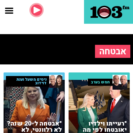
אבטחה
ניסים משעל וענת
חמש בערב
דוידוב
"רעייתו וילדיו
"אבטחה ל-20 שנה?
יאובטחו לפי מה
לא רלוונטי, לא