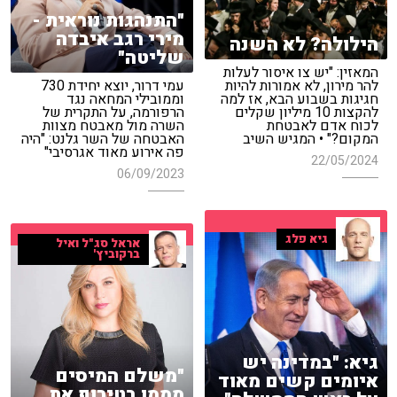
"התנהגות נוראית -
מירי רגב איבדה
הילולה? לא השנה
שליטה"
המאזין: "יש צו איסור לעלות
להר מירון, לא אמורות להיות
עמי דרור, יוצא יחידת 730
חגיגות בשבוע הבא, אז למה
וממובילי המחאה נגד
להקצות 10 מיליון שקלים
הרפורמה, על התקרית של
לכוח אדם לאבטחת
השרה מול מאבטח מצוות
המקום?" • המגיש השיב
האבטחה של השר גלנט: "היה
פה אירוע מאוד אגרסיבי"
22/05/2024
06/09/2023
גיא פלג
אראל סג"ל ואיל
ברקוביץ'
גיא: "במדינה יש
"משלם המיסים
איומים קשים מאוד
מממן בטירוף את