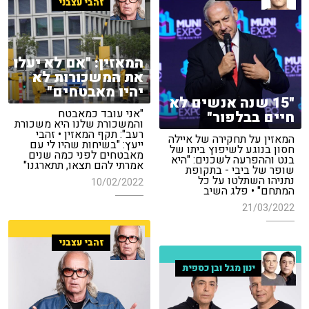
זהבי עצבני
המאזין: "אם לא יעלו
את המשכורות לא
יהיו מאבטחים"
"15 שנה אנשים לא
"אני עובד כמאבטח
חיים בבלפור"
והמשכורת שלנו היא משכורת
רעב": תקף המאזין • זהבי
המאזין על תחקירה של איילה
ייעץ: "בשיחות שהיו לי עם
חסון בנוגע לשיפוץ ביתו של
מאבטחים לפני כמה שנים
בנט וההפרעה לשכנים: "היא
אמרתי להם תצאו, תתארגנו"
שופר של ביבי - בתקופת
נתניהו השתלטו על כל
10/02/2022
המתחם" • פלג השיב
21/03/2022
זהבי עצבני
ינון מגל ובן כספית