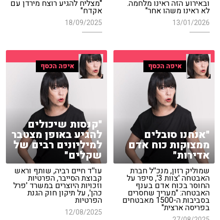
ובאירוע הזה ראינו מלחמה.
"מצליח להגיע רוצח מירדן עם
לא ראינו משהו אחר"
אקדח"
18/09/2025
13/01/2026
איפה הכסף
איפה הכסף
"קנסות שיכולים
"אנחנו סובלים
להגיע באופן מצטבר
ממצוקות כוח אדם
למיליונים רבים של
אדירות"
שקלים"
שמוליק רזון, מנכ''ל חברת
עו''ד חיים רביה, שותף וראש
האבטחה 'צוות 3', סיפר על
קבוצת הסייבר, הפרטיות
החוסר בכוח אדם בענף
וזכויות היוצרים במשרד 'פרל
האבטחה: "מעריך שחסרים
כהן', על תיקון חוק הגנת
בסביבות ה-1500 מאבטחים
הפרטיות
בפריסה ארצית"
12/08/2025
27/08/2025