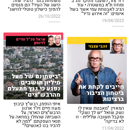
דוד צור, לשעבר מפקד מג"ב
משפחת בנט: "להגיד שזה
ומחוז ת"א במשטרה • עוד
הישג של העיר? הם מנסים
הגיב לאבטחת עמי אשד בשל
להפוך כישלון טוטלי להישג"
איומים: "זה אירוע נדיר"
26/10/2022
19/04/2023
אראל סג"ל וחיים
לוינסון
זהבי עצבני
"ביטחונם של מעל
מיליון תושבים
חייבים לקחת את
נפגע כי גנץ מתעלם
ביטחון הציבור
מהרבש"צים"
ברצינות
איתי הופמן, רבש"ץ קיבוץ
המאזין: "מאבטח שאין לו
מעוז חיים ויו"ר ארגון
נשק שואל 'יש לך נשק?'
הרבש"צים הארצי, על
ומקבל תשובה שלילית - זו
השביתה שהחלו במחאה על
לא בדיקה"
תנאי העסקתם: "למה לא
להכיר בנו כאנשים?"
11/04/2022