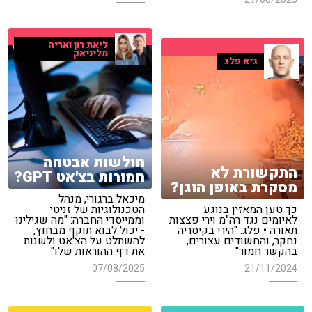
ליאת רון ואריה
מליניאק
גיא פלג
חולשות אבטחה
התקשורת לא
חמורות בצ'אט GPT?
מסקרת באופן הוגן?
מיכאל ברגורי, מנהל
כך טען המאזין בנוגע
הטכנולוגיות של זניטי
לאיומים נגד רה"מ וירי פצצות
וממייסדי החברה: "מה שגילינו
תאורה • פלג: "הירי בקיסריה
- יכול לבוא תוקף מבחוץ,
נחקר, והחשודים עצורים,
להשתלט על הצ'אט ולשנות
בהקשר חמור"
את דף ההוראות שלו"
07/08/2025
21/11/2024