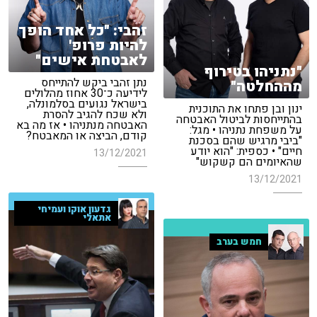
זהבי: "כל אחד הופך
להיות פרופ'
לאבטחת אישים"
"נתניהו בטירוף
נתן זהבי ביקש להתייחס
מההחלטה"
לידיעה כ־30 אחוז מהלולים
בישראל נגועים בסלמונלה,
ינון ובן פתחו את התוכנית
ולא שכח להגיב להסרת
בהתייחסות לביטול האבטחה
האבטחה מנתניהו • אז מה בא
על משפחת נתניהו • מגל:
קודם, הביצה או המאבטח?
"ביבי מרגיש שהם בסכנת
חיים" • כספית: "הוא יודע
13/12/2021
שהאיומים הם קשקוש"
13/12/2021
גדעון אוקו ועמיחי
אתאלי
חמש בערב