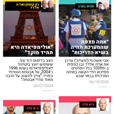
רון קופמן ואריה
חמש בערב
אלדד
"אתה מצפה
שהמערכת תהיה
"אולימפיאדה היא
בשיא הדריכות"
תמיד מוקד"
אבי אשכנזי ('מעריב') עדכן
ניצב בדימוס דוד צור,
את אריה אלדד ובן כספית
ששימש יועץ ביטחוני
ב-103fm בכל הפרטים
לאולימפיאדות בשנת 1996
מפיגוע הירי הקשה בתחנה
ו־2004, על אבטחת הטורניר
המרכזית בבאר שבע
בפריז: "צריך לחשוב על הרבה
מאוד סדרי אבטחה"
06/10/2024
26/07/2024
גיא פלג
גיא פלג