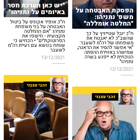
"יש כאן הערכת חסר
הפסקת האבטחה על
באיומים על נתניהו"
משפ' נתניהו:
ח"כ אופיר אקוניס על ביטול
"החלטה אומללה"
האבטחה על בני משפחת
נתניהו: "אם ההחלטה
ח"כ יובל שטייניץ על כך
מקצועית - חישפו את
שהשב"כ לא יאבטח את
הפרוטוקולים" • הכחיש כי
משפחתו של רה"מ לשעבר:
שוחח בנושא עם רעיית רה"מ
"אי אפשר להסיר את הדאגה,
לשעבר
שמישהו באווירת ההסתה
הנוכחית לא ייפגע בשרה
13/12/2021
נתניהו"
12/12/2021
זהבי עצבני
זהבי עצבני