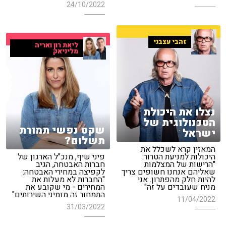
24/10/2022
זהבי עצבני
ליאת רון ואריה
מליניאק
נצלו את היכולת
הטכנולוגית של
שקט נפשי תמורת
ישראל
תשלום?
המאזין קרא לשכלל את
היכולות למניעת הטרור:
פיני שיף, מנכ"ל הארגון של
"הרישות של המצלמות
חברות האבטחה, הגיב
שאליהם אנחנו חשופים צריך
לקפיצה במחירי האבטחה:
להיות חלק מהפתרון. אני
"החברות לא מעלות את
מניח שעובדים על זה"
המחירים - מי שקובע את
התמחור זה מזמיני השירותים"
11/04/2022
31/03/2022