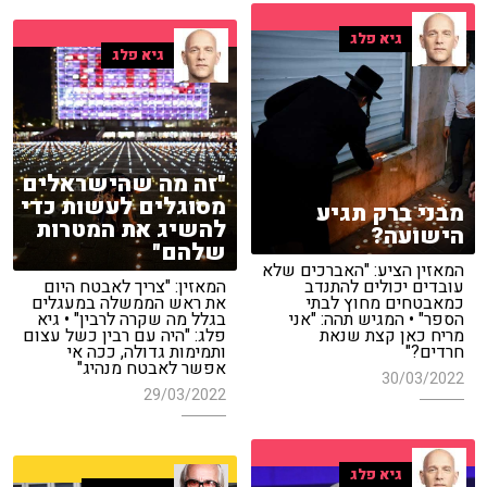
גיא פלג
גיא פלג
"זה מה שהישראלים
מסוגלים לעשות כדי
מבני ברק תגיע
להשיג את המטרות
הישועה?
שלהם"
המאזין הציע: "האברכים שלא
עובדים יכולים להתנדב
המאזין: "צריך לאבטח היום
כמאבטחים מחוץ לבתי
את ראש הממשלה במעגלים
הספר" • המגיש תהה: "אני
בגלל מה שקרה לרבין" • גיא
מריח כאן קצת שנאת
פלג: "היה עם רבין כשל עצום
חרדים?"
ותמימות גדולה, ככה אי
אפשר לאבטח מנהיג"
30/03/2022
29/03/2022
גיא פלג