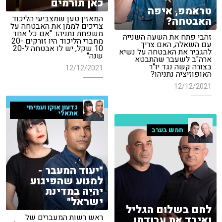
כאן תורמים
טראמפ, איפה
המאזין טען שמצביעי הליכוד
האבטחה?
צריכים לממן את האבטחה על
משפחת נתניהו: "אם כל אחד
זהבי פתח את השעה השנייה
מחברי הליכוד היו זורקים 20-
עם השאלה, האם צריך
10 שקל, יש לו אבטחה ל-20
להגביר את האבטחה על נשיא
שנה"
ארה"ב לשעבר שהתבטא
בצורה קשה נגד יו"ר
12/12/2021
האופוזיציה נתניהו?
12/12/2021
גדעון אוקו ועמיחי
אתאלי
חמש בערב
"יעוד המעבר -
למנוע שהפיגוע
יהיה במדינת
ישראל"
לחם בשלום הגליל
ראש רשות המעברים של
ואיבד את עבודתו