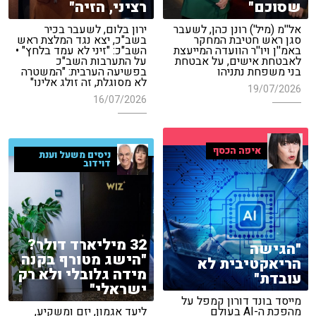
שסוכם"
רציני, הזיה"
אל''מ (מיל') רונן כהן, לשעבר
ירון בלום, לשעבר בכיר
סגן ראש חטיבת המחקר
בשב"כ, יצא נגד המלצת ראש
באמ''ן ויו''ר הוועדה המייעצת
השב"כ: "זיני לא עמד בלחץ" •
לאבטחת אישים, על אבטחת
על התערבות השב"כ
בני משפחת נתניהו
בפשיעה הערבית: "המשטרה
לא מסוגלת, זה זולג אלינו"
19/07/2026
16/07/2026
איפה הכסף
ניסים משעל וענת
דוידוב
32 מיליארד דולר?
"הגישה
"הישג מטורף בקנה
הריאקטיבית לא
מידה גלובלי ולא רק
עובדת"
ישראלי"
מייסד בונד דורון קמפל על
מהפכת ה-AI בעולם
ליעד אגמון, יזם ומשקיע,