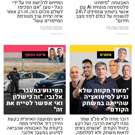
האבטחה: "פיתחנו
התייחס לרכישת וויז על ידי
פלטפורמה מונחית AI עם
גוגל • טען: "אם הסכימו
אנשי ביטחון שזמינים 7\24
לשלם סכום כזה, זה רק אומר
להשגיח על כולם לפני מצב
איזה יצירת ערך מטורפת
חירום"
המייסדים עשו"
12/03/2026
15/06/2026
ספורט
איפה הכסף
"מאוד מקווה שלא
הפיגוע במעבר
נגיע לסיטואציה
אלנבי: "זה כישלון
שהייתה במשחק
ואי אפשר לטייח את
הקודם"
זה"
דובר מחוז ת"א סנ"צ שחר
ראש המועצה האזורית בקעת
גמזו לקראת הדרבי, ועל רקע
הירדן דוד אלחייני מתח
ביטול הקודם: "אנשים באים
ביקורת על האבטחה שהביאה
לראות משחק ולא למלחמה,
לפיגוע במעבר אלנבי: