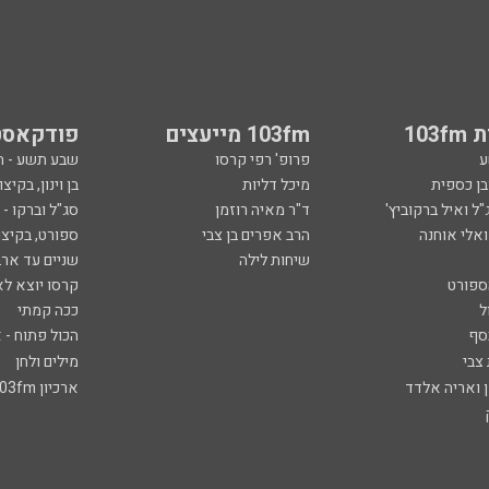
103
103fm מייעצים
פודקאסט
ע
פרופ' רפי קרסו
שבע תשע - 
ובן כספית
מיכל דליות
בן וינון, בקיצו
ל ואיל ברקוביץ'
ד"ר מאיה רוזמן
סג"ל וברקו -
ואלי אוחנה
הרב אפרים בן צבי
ספורט, בקיצו
שיחות לילה
שניים עד ארב
ספורט
קרסו יוצא לא
ל
ככה קמתי
סף
הכול פתוח - א
 צבי
מילים ולחן
ן ואריה אלדד
ארכיון 103fm