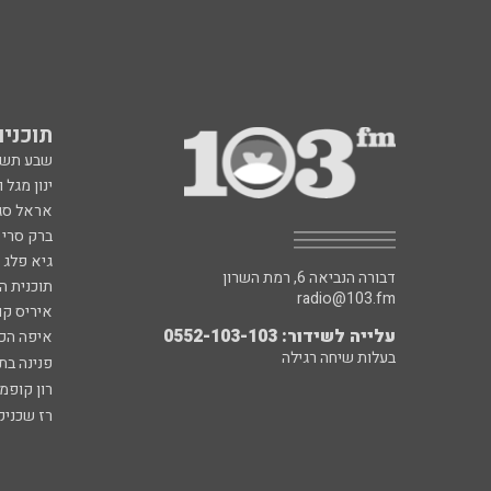
תוכניות fm
שבע תש
ינון מגל 
אראל סג"
ברק סרי 
גיא פלג
דבורה הנביאה 6, רמת השרון
תוכנית ה
radio@103.fm
איריס קו
עלייה לשידור: 0552-103-103
איפה הכ
בעלות שיחה רגילה
פנינה בת
רון קופמ
רז שכניק