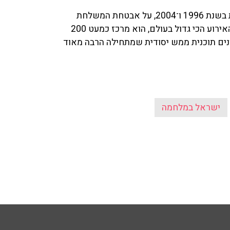
ניצב בדימוס דוד צור, ששימש יועץ ביטחוני לאולימפיאדות בשנת 1996 ו־2004, על אבטחת המשלחת
הישראלית בימים אלו: "אולימפיאדה היא תמיד מוקד, זה האירוע הכי גדול בעולם, הוא מרכז כמעט 200
ונים תוכנית ממש יסודית שמתחילה הרבה מאוד
ישראל במלחמה