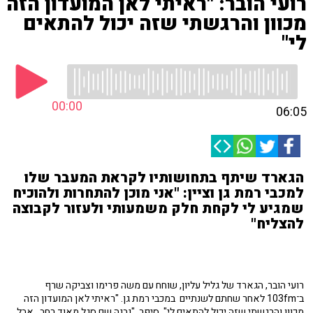
רועי הובר: "ראיתי לאן המועדון הזה
מכוון והרגשתי שזה יכול להתאים
לי"
00:00
06:05
הגארד שיתף בתחושותיו לקראת המעבר שלו
למכבי רמת גן וציין: "אני מוכן להתחרות ולהוכיח
שמגיע לי לקחת חלק משמעותי ולעזור לקבוצה
להצליח"
רועי הובר, הגארד של גליל עליון, שוחח עם משה פרימו וצביקה שרף
ב־103fm לאחר שחתם לשנתיים במכבי רמת גן. "ראיתי לאן המועדון הזה
מכוון והרגשתי שזה יכול להתאים לי", סיפר. "
נבנה שם סגל מאוד רחב, אבל