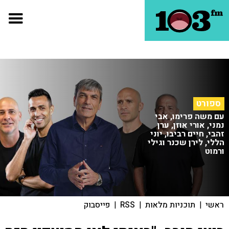
ספורט
עם משה פרימו, אבי
נמני, אורי אוזן, ערן
זהבי, חיים רביבו, יוני
הללי, לירן שכנר וגילי
ורמוט
ראשי
|
תוכניות מלאות
|
RSS
|
פייסבוק