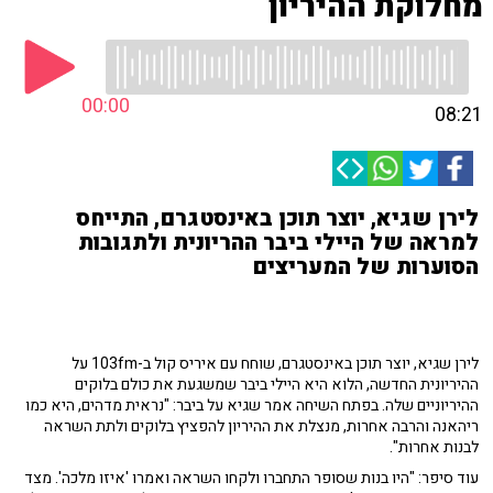
מחלוקת ההיריון
00:00
08:21
לירן שגיא, יוצר תוכן באינסטגרם, התייחס
למראה של היילי ביבר ההריונית ולתגובות
הסוערות של המעריצים
לירן שגיא, יוצר תוכן באינסטגרם, שוחח עם איריס קול ב-103fm על
ההיריונית החדשה, הלוא היא היילי ביבר שמשגעת את כולם בלוקים
ההיריוניים שלה. בפתח השיחה אמר שגיא על ביבר: "נראית מדהים, היא כמו
ריהאנה והרבה אחרות, מנצלת את ההיריון להפציץ בלוקים ולתת השראה
לבנות אחרות".
עוד סיפר: "היו בנות שסופר התחברו ולקחו השראה ואמרו 'איזו מלכה'. מצד