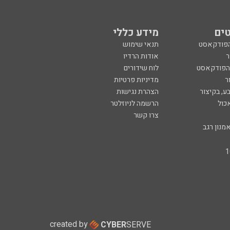
ים
מידע כללי
הפודקאסט
תנאי שימוש
ר
אודות הרדיו
 הפודקאסט
לוח שידורים
ר
מדיניות פרטיות
ע, בקיצור
הצהרת נגישות
כול
הרשמה לניוזלטר
צרו קשר
מנון רגב
created by
CYBER
SERVE