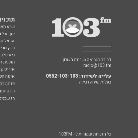
תוכניות fm
שבע תש
ינון מגל 
אראל סג"
ברק סרי 
גיא פלג
דבורה הנביאה 6, רמת השרון
תוכנית ה
radio@103.fm
איריס קו
עלייה לשידור: 0552-103-103
איפה הכ
בעלות שיחה רגילה
פנינה בת
רון קופמ
רז שכניק
כל הזכויות שמורות ל - 103FM