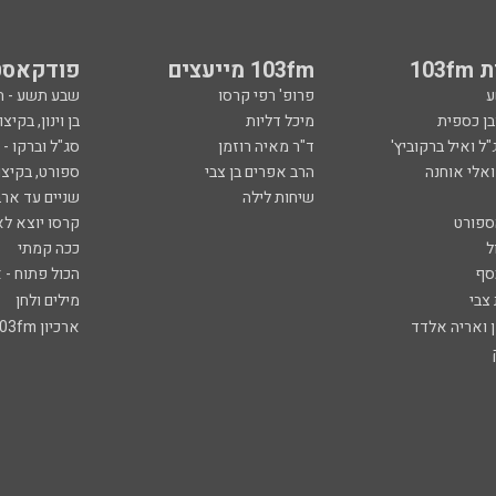
103
103fm מייעצים
פודקאסט
ע
פרופ' רפי קרסו
שבע תשע - 
ובן כספית
מיכל דליות
בן וינון, בקיצו
ל ואיל ברקוביץ'
ד"ר מאיה רוזמן
סג"ל וברקו -
ואלי אוחנה
הרב אפרים בן צבי
ספורט, בקיצו
שיחות לילה
שניים עד ארב
ספורט
קרסו יוצא לא
ל
ככה קמתי
סף
הכול פתוח - א
 צבי
מילים ולחן
ן ואריה אלדד
ארכיון 103fm