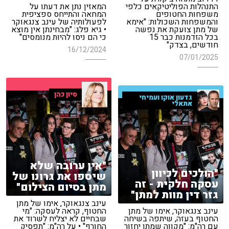
התנהלות הפוליטיקאים כלפי
המאזין נתן את דעתו על
משפחות החטופים
המחאה והתייחס ספציפית
והמשפחות השכולות: "אימא
לפעולותיה של עינב צנגאוקר
של מתן צועקת את נפשה
• גיא פלג: "מבחינתן אין מוצא
בכל הזדמנות כבר 15
כי הם ניסו להיות מנומסים"
חודשים, בצדק"
16/12/2024
07/01/2025
סיון כהן
גדעון אוקו ועמיחי
אתאלי
"אין ערובה שלא
"הולכים לכיוון
שיספו את גרונו של
עסקה חלקית - זה
מתן בסיום הצילום"
גזר דין מוות למתן"
עינב צנגאוקר, אימו של מתן
עינב צנגאוקר, אימו של מתן
החטוף, קראה לעסקה: "מי
החטוף בעזה, שיתפה בשיחה
שבחיים לא יצליח לשרוד את
עם רה"מ: "מקווה שמתן יחזור
החורף" • על רה"מ: "תפסיק