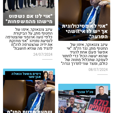
"אוי לנו אם נשפוט
מישהו מהמשפחות"
"אני לא פסיכולוגית
עינב צנגאוקר, אימו של
אך יש לו איזושהי
החטוף מתן, על הביקורת
הפרעה"
כלפי נועה ארגמני שהצטרפה
לנסיעת נתניהו: "אני מחזקת
עינב צנגאוקר, אימו של
את ידיה שהצטרפה לרה"מ
החטוף מתן, נגד רה"מ: "אי
להגיד מה שהיא חושבת"
אפשר פעם אחת להגיד
24/07/2024
שהוא יעשה הכול כדי לחתור
לעסקה שתכלול מתווה של
כולם, ומצד שני לתדרך נגדה"
08/07/2024
ניסים משעל וגאולה
אבן־סער
סג"ל עצבני
שמעת מצוות המו"מ