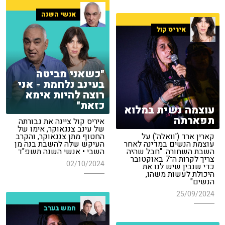
אנשי השנה
איריס קול
"כשאני מביטה
בעינב נלחמת - אני
רוצה להיות אימא
כזאת"
עוצמה נשית במלוא
תפארתה
איריס קול ציינה את גבורתה
של עינב צנגאוקר, אימו של
קארין ארד ('וואלה') על
החטוף מתן צנגאוקר, והקרב
עוצמת הנשים במדינה לאחר
העיקש שלה להשבת בנה מן
השבת השחורה: "חבל שהיה
השבי • אנשי השנה תשפ"ד
צריך לקרות ה־7 באוקטובר
02/10/2024
כדי שנבין שיש לנו את
היכולת לעשות משהו,
הנשים"
25/09/2024
חמש בערב