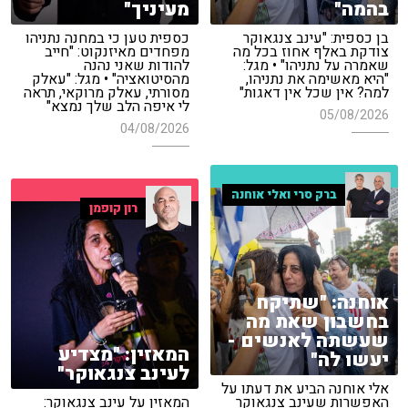
בהמה"
מעיניך"
בן כספית: "עינב צנגאוקר
כספית טען כי במחנה נתניהו
צודקת באלף אחוז בכל מה
מפחדים מאיזנקוט: "חייב
שאמרה על נתניהו" • מגל:
להודות שאני נהנה
"היא מאשימה את נתניהו,
מהסיטואציה" • מגל: "עאלק
למה? אין שכל אין דאגות"
מסורתי, עאלק מרוקאי, תראה
לי איפה הלב שלך נמצא"
05/08/2026
04/08/2026
ברק סרי ואלי אוחנה
רון קופמן
אוחנה: "שתיקח
בחשבון שאת מה
שעשתה לאנשים -
המאזין: "מצדיע
יעשו לה"
לעינב צנגאוקר"
אלי אוחנה הביע את דעתו על
האפשרות שעינב צנגאוקר
המאזין על עינב צנגאוקר: