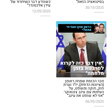
בסיטואציה הזאת"
כשנודע דבר השיחרור של
עידן אלכסנדר"
30/10/2025
12/05/2025
גדעון אוקו ועמיחי
אתאלי
"אין דבר כזה לקרוא
לסרבנות בזמן
מלחמה"
חבר הכנסת שמחה רוטמן
(הציונות הדתית), יו"ר ועדת
חוק, חוקה ומשפט, על
העימות עם עינב צנגאוקר:
"אני לא שופט את עינב"
06/05/2025