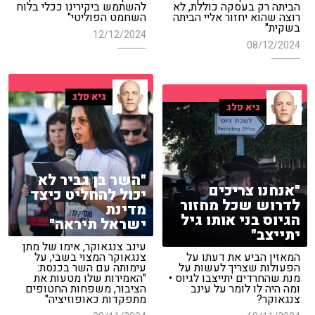
הביתה רק בעסקה כוללת, לא
להשתמש ביקירינו ככלי בלוח
רוצה שהוא יחזור אליי הביתה
השחמט הפוליטי"
בשקית"
12/12/2024
08/12/2024
גיא פלג
גיא פלג
"השר בן גביר לא
"אנחנו צריכים
יכול להחליט כיצד
לדרוש שכל מחזור
מדינת
הגיוס בני אותו גיל
ישראל תיראה"
יתייצב"
עינב צנגאוקר, אימו של מתן
המאזין הביע את דעתו על
צנגאוקר המצוי בשבי, על
הפעולות שצריך לעשות על
עימותה עם השר בכנסת:
מנת שהחרדים יתייצבו לגיוס •
"האמירות שלו מטעות את
ומה היה לו לומר על עינב
הציבור, משפחות החטופים
צנגאוקר?
מתפקדות כאופוזיציה"