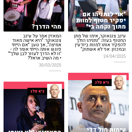
"אוי לנתניהו אם
יפקיר חטוף למוות
מתוך נקמה בי"
מהי הדרך?
עינב צנגאוקר, אימו של מתן
המאזין אמר על עינב
החטוף בעזה: "נתניהו הולך
צנגאוקר: "היא אישה מאוד
להפקיר אותו למוות ביודעין
אמיצה", אך טען: "אם הייתי
ובמכוון. אני לא אשתוק"
פוגש אותה הייתי אומר לה -
'זו לא הדרך לעזור לבן שלך'"
24/04/2025
• מה השיב אראל?
30/03/2025
גיא פלג
גיא פלג
עימות מול דדי