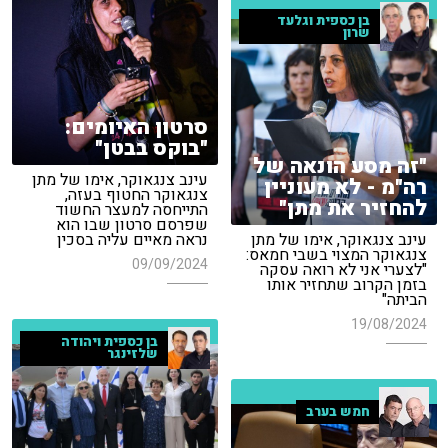
בן כספית וגלעד
שרון
סרטון האיומים:
"בוקס בבטן"
"זה מסע הונאה של
עינב צנגאוקר, אימו של מתן
רה"מ - לא מעוניין
צנגאוקר החטוף בעזה,
להחזיר את מתן"
התייחסה למעצר החשוד
שפרסם סרטון שבו הוא
עינב צנגאוקר, אימו של מתן
נראה מאיים עליה בסכין
צנגאוקר המצוי בשבי חמאס:
09/09/2024
"לצערי אני לא רואה עסקה
בזמן הקרוב שתחזיר אותו
הביתה"
19/08/2024
בן כספית ויהודה
שלזינגר
חמש בערב