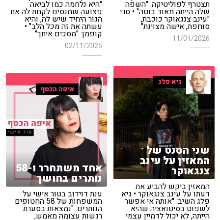
תצטרף לפוליטיקה: "השפה
"היא נלחמה כמו לביאה
שלה הייתה מאוד בוטה" • סרי:
פצועה שמנסים לקחת לה את
"עינב צנגאוקר כוכבת,
הגור היחיד שיש לה, והיא
סוחפת, אישה מצוינת"
עשתה את זה מכל הלב" •
קופמן: "מסכים איתך"
11/01/2026
02/11/2025
גיא פלג
איפה הכסף
שני הסנט של
המאזין על עינב
אחד משתחרר ו-58
צנגאוקר
נותרים בחושך
המאזין ביקש להביע את
דעתו על עינב צנגאוקר • גיא
ענת דוידוב בטור אישי על
פלג השיב: "אותה אי אפשר
המשפחות של 58 החטופים
לשפוט בסיטואציה שהיא
הנותרים: "נמצאות בסערת
הייתה, לא יכול לדמיין עצמי
רגשות עצומה מאמש,