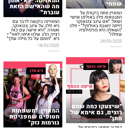
המאזינה: "לא יאומן
שמחי
מה שהאישה הזאת
עוברת"
המאזין מתח ביקורת על
התבטאות פלג באולפן שישי
ושאל: "אם עינב צנגאוקר
המאזינה ביקשה לדבר עם
הייתה יושבת באולפן?" • פלג:
גיא פלג על עינב צנגאוקר,
"השאלה היא מניפולציה
ואמרה: "היא אישה עם כוח
שפלה"
רציני, הלב שלנו איתה לאור" •
גיא: "חותם על כל מילה שלך"
24/03/2025
18/02/2025
איפה הכסף
גיא פלג
"שיצעקו כמה שהם
המאזין: "משפחות
רוצים, גם אימא של
חטופים שמפגינות
מתן"
גורמות נזק"
דוידוב מתחה ביקורת על