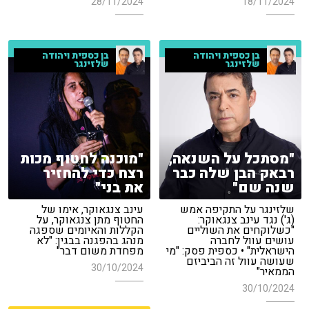
28/11/2024
18/11/2024
בן כספית ויהודה
בן כספית ויהודה
שלזינגר
שלזינגר
"מסתכל על השנאה,
"מוכנה לחטוף מכות
רבאק הבן שלה כבר
רצח כדי להחזיר
שנה שם"
את בני"
שלזינגר על התקיפה אמש
עינב צנגאוקר, אימו של
(ג') נגד עינב צנגאוקר:
החטוף מתן צנגאוקר, על
"כשלוקחים את השוליים
הקללות והאיומים שספגה
עושים עוול לחברה
מנהג בהפגנה בבגין: "לא
הישראלית" • כספית פסק: "מי
מפחדת משום דבר"
שעושה עוול זה הביביזם
30/10/2024
הממאיר"
30/10/2024