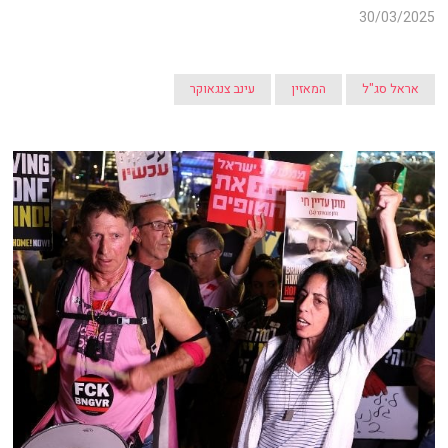
30/03/2025
אראל סג"ל
המאזין
עינב צנגאוקר