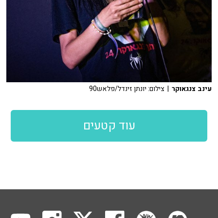
עינב צנגאוקר
| צילום: יונתן זינדל/פלאש90
עוד קטעים