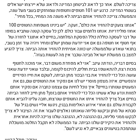
צריכה לשלם. אחר כך לדאוג לביטחון המדינה ולדאוג שלא יירצחו ישראלים
בשטחי המדינה. כרגע יש 101 חטופים וחטופות שמוחזקים בשבי מעל שנה,
והממשלה צריכה להחזיר אותם הביתה לא משנה מה המחיר, בכל מחיר".
"אנחנו צועקים להחזיר את כולם", זעקה. "יש בינינו משפחות החטופים 100
אחוז סולידריות. אנחנו נלחמים עבור כולם. לכן כל עסקה קטנה שתביא בסופו
של דבר לעסקה כוללת כולל הפסקת המלחמה, בחיים לא אתנגד לחזרה של
אף חטוף או חטופה גם אם אני יודעת שמתן ישלם ומחיר ויהיה עוד זמן בשבי,
בתנאי שאדע שלממשלה יש כוונה אמיתית להחזיר אותה הביתה. צריך להגיע
למצב בו ממשלת ישראל מבינה שכבר אין מה לעשות בעזה".
בסיום דבריה, הודתה עינב: "אני לא מפחדת משום דבר, אני מוכנה לחטוף
מכות רצח, להתאשפז בבית חולים, להיכנס לקומה, ובלבד שאני יודעת שאני
עושה הכל כדי להחזיר את בני הבכור מתן הביתה, לשקם את חייו הפיזיים
והנפשיים. איזה מצפון מוסרי יש לנו אם נפקיר את החטופים שם, גם את
המעטים שנותרו בחיים? איך נוכל לחיות עם עצמנו כחברה אם נפקיר אותם
למוות ונדע שלא עשינו הכל כדי להחזיר אותם בזמן? מתן חייב לחזור הביתה
בחיים אבל צריך להחזיר איתו את החטופים שנרצחו, חובה עלינו להביא אותם
לקבורת עולם. גם אחרי אירוע האלימות בבגין, ניגשו אליי נשים בגיל של
סבתא של מתן וביקשו סליחה שאנחנו נאלצים לעבור את זה. הציבור לא צריך
לבקש ממני סליחה, גם ההנהגה לא, ההנהגה שלנו צריכה להיות אחראית
ולהחזיר את היקירים שלנו הביתה. עד הממשלה לא תקבל החלטה מושכלת
שנתמכת בטיעונים צבאיים, לא נגיע לשם".
עריכה: מיכל קדוש