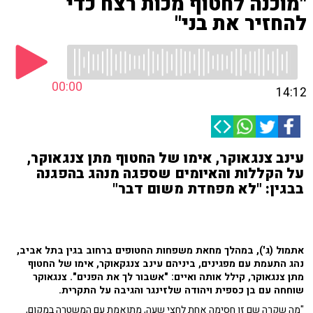
"מוכנה לחטוף מכות רצח כדי
להחזיר את בני"
00:00
14:12
עינב צנגאוקר, אימו של החטוף מתן צנגאוקר,
על הקללות והאיומים שספגה מנהג בהפגנה
בבגין: "לא מפחדת משום דבר"
אתמול (ג'), במהלך מחאת משפחות החטופים ברחוב בגין בתל אביב,
נהג התעמת עם מפגינים, ביניהם עינב צנגקאוקר, אימו של החטוף
מתן צנגאוקר, קילל אותה ואיים: "אשבור לך את הפנים". צנגאוקר
שוחחה עם בן כספית ויהודה שלזינגר והגיבה על התקרית.
"מה שקרה שם זו חסימה אחת לחצי שעה, מתואמת עם המשטרה במקום,