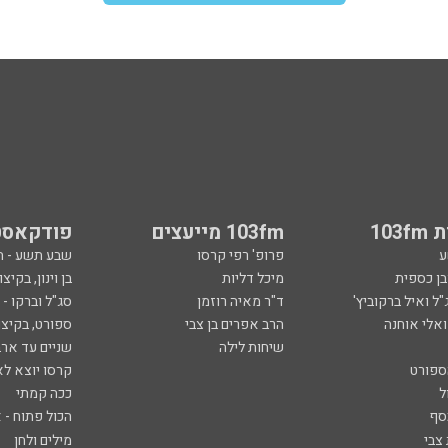
103
103fm מייעצים
פודקאסט
ע
פרופ' רפי קרסו
שבע תשע - 
ובן כספית
מיכל דליות
בן וינון, בקיצו
ל ואיל ברקוביץ'
ד"ר מאיה רוזמן
סג"ל וברקו -
ואלי אוחנה
הרב אפרים בן צבי
ספורט, בקיצו
שיחות לילה
שניים עד ארב
ספורט
קרסו יוצא לא
ל
ככה קמתי
סף
הכול פתוח - א
 צבי
מילים ולחן