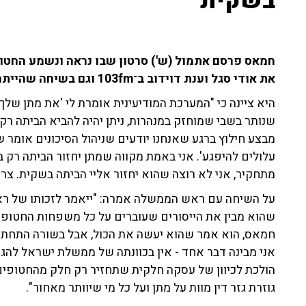
בשקית"
חמאס פרסם אתמול (ש') סרטון שבו נראה ונשמע החטוף
את אודי סגל וענת דוידוב ב־103fm וגם בשיחה שהייתה לה עם ראש הממשלה בנימין נתניהו.
היא ציינה כי "המערכת המודיעינית אומרת לי 'את מתן של
שנותר בשבי שמוחזק במנהרות, ניתן יהיה להביא הביתה רק
מבצע חילוץ ברגע שאנחנו יודעים שניהול הסיכונים אומר
עלולים להיפגע'. אני באמת מקווה שמתן יחזור הביתה רק ב
מתחקיר, אני לא רוצה שהוא יחזור אליי הביתה בשקית. צר
על השיחה עם ראש הממשלה אמרה: "ייאמר לזכותו של רא
שהוא מבין את הייסורים שעוברים על כל משפחות החטופי
חמאס, הוא אמר שהוא יעשה את הכול, אבל בשורה התחת
אני מבינה דבר אחד - אין בכוונתה של ממשלת ישראל להג
הולכת לכיוון של עסקה חלקית שתחזיר רק חלק מהחטופים 
גוזרת גזר דין מוות על מתן ועל כל מי שיוותר מאחור".