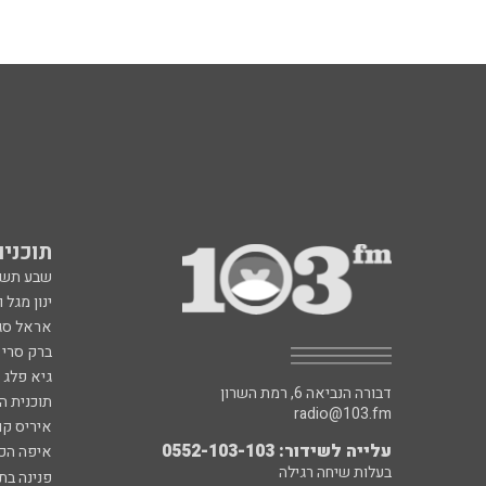
תוכניות fm
שבע תש
ינון מגל 
אראל סג"
ברק סרי 
גיא פלג
דבורה הנביאה 6, רמת השרון
תוכנית ה
radio@103.fm
איריס קו
עלייה לשידור: 0552-103-103
איפה הכ
בעלות שיחה רגילה
פנינה בת