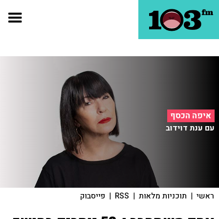
איפה הכסף
עם ענת דוידוב
ראשי
|
תוכניות מלאות
|
RSS
|
פייסבוק