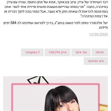
דבר השיחרור של עידן.
עינב צנגאוקר, אמא של מתן החטוף, שהיה עם עידן
במינהרה, כתבה: "אני בטוחה שהייתם משענת נפשית ופיזית אחד לשני. אתה
בטח מנסה להראות לו שאתה חזק ולא נשבר, אבל כמוני בוכה לתוך הכרית או
אל רצפת המינהרה".
יעל אלכסנדר נחתה לפני כשעה בנתב"ג, בדרך לפגישה שחיכתה לה 584 ימים
ולילות.
12/05/2025
חטיפה
טור אישי
עידן אלכסנדר
7 באוקטובר
עינב צנגאוקר