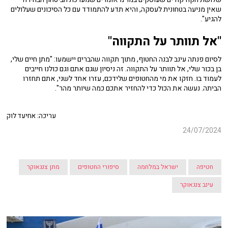
שאין מניעה בטחונית לעסקה, והיא תדע להתמודד עם כל הסיכונים שעלולים
להגיע".
"אל תוותר על התקווה"
לסיום פנתה עינב לבנה החטוף, מתוך תקווה שהברים יישמעו: "מתן חיים שלי,
בן בכור שלי, אל תוותר על התקווה. זה ניסיון שגם אתם וגם כולנו חייבים
לעמוד בו. חזקו את מי מהחטופים שלידכם, עזרו אחד לשני, אתם תחזרו
הביתה. נעשה את הכול כדי להחזיר אתכם כמה שיותר מהר".
עריכה: אחיעד לוק
24/07/2024
חטיפה
ישראל במלחמה
סיפורי החטופים
מתן צנגאוקר
עינב צנגאוקר