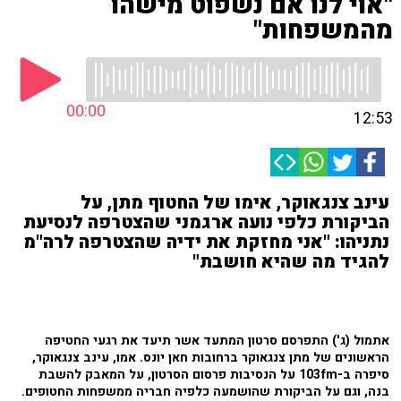
"אוי לנו אם נשפוט מישהו
מהמשפחות"
00:00
12:53
עינב צנגאוקר, אימו של החטוף מתן, על
הביקורת כלפי נועה ארגמני שהצטרפה לנסיעת
נתניהו: "אני מחזקת את ידיה שהצטרפה לרה"מ
להגיד מה שהיא חושבת"
אתמול (ג') התפרסם סרטון המתעד אשר תיעד את רגעי החטיפה
הראשונים של מתן צנגאוקר ברחובות חאן יונס. אמו, ע
ינב צנגאוקר,
סיפרה ב-103fm על הנסיבות פרסום הסרטון, על המאבק להשבת
בנה, וגם על הביקורת שהושמעה כלפיה חבריה ממשפחות החטופים.