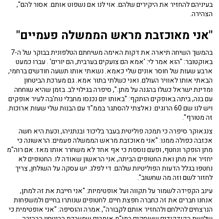
בעיניהם להחזיר את היקירים שלהם. אוי לנו אם נשפוט אותם. אסור להם",
הצהירה.
"אני מאוכזבת מראש הממשלה פעמיים"
בהמשך השיחה תיארה את דקות האימה משיחתם הטלפונית בבוקר של ה-7
באוקטובר: "הוא אמר לי: 'אמא הם צועקים בערבית, הם יורים' . עברו כמעט
ארבע שעות של חוסר אונים שלי כאמא. נשאתי אותו תשעה חודשים ברחמי,
הבאתי אותו לאוויר העולם. ואני כשלתי בתור אמא. גם מערכת הביטחון
ומדינת ישראל כשלו בהגנה על מתן.", סיפרה בגילוי לב. בזמן שהיא שוחחה
עם בנה, ביתה באופקים הותקף: "באותו יום נכנסו מחבלי נוח'בה לעיר אופקים
ויש לנו שם 60 הרוגים. נאלצתי להסתגר בממ"ד עם הבנות שלי שעות ארוכות.
זה מטורף".
צנגאוקר סיפרה כי תמכה פוליטית בעבר בליכוד ובנתניהו, וכעת היא חשה
אכזבה כפולה ממנו: "אני מאוכזבת מראש הממשלה פעמים: הראשונה כי
מתן הופקר ונחטף, ופעם נוספת כי אף אחד לא משחרר אותו מאז. אם רוה"מ
יחזיר את מתן ואת החטופים הביתה, אני הראשון שאודה לו. החטופים לא
נחטפו בגלל הדעות הפוליטיות שלהם. די לפלג. יש עסקה על השולחן, צריך
לחזור לשם וזה מה שחשוב".
עינב הקפידה לשמור על תקווה ועל אופטימיות: "אני חייבת את זה למתן,
אנחנו חברים את זה כחברה חפצת חיים. לחטופים שנותרו בחיים ולמשפחות
הנרצחים להילחם ולהחזיר אותם לקבורה", אמרה והוסיפה: "אני אופטימית כי
שלושת הקודקודים שעוסקים במו"מ אומרים שמערכת הביטחון הבהירה