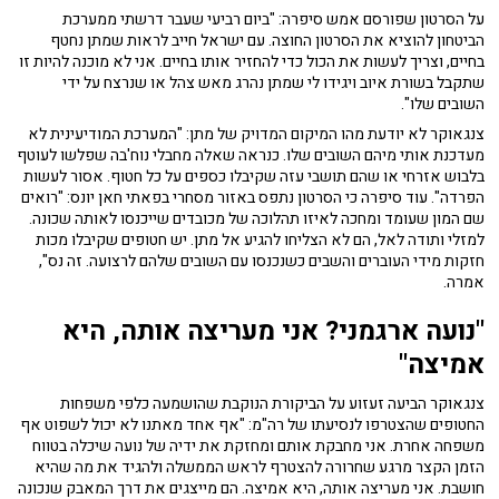
על הסרטון שפורסם אמש סיפרה: "ביום רביעי שעבר דרשתי ממערכת
הביטחון להוציא את הסרטון החוצה. עם ישראל חייב לראות שמתן נחטף
בחיים, וצריך לעשות את הכול כדי להחזיר אותו בחיים. אני לא מוכנה להיות זו
שתקבל בשורת איוב ויגידו לי שמתן נהרג מאש צהל או שנרצח על ידי
השובים שלו".
צנגאוקר לא יודעת מהו המיקום המדויק של מתן: "המערכת המודיעינית לא
מעדכנת אותי מיהם השובים שלו. כנראה שאלה מחבלי נוח'בה שפלשו לעוטף
בלבוש אזרחי או שהם תושבי עזה שקיבלו כספים על כל חטוף. אסור לעשות
הפרדה". עוד סיפרה כי הסרטון נתפס באזור מסחרי בפאתי חאן יונס: "רואים
שם המון שעומד ומחכה לאיזו תהלוכה של מכובדים שייכנסו לאותה שכונה.
למזלי ותודה לאל, הם לא הצליחו להגיע אל מתן. יש חטופים שקיבלו מכות
חזקות מידי העוברים והשבים כשנכנסו עם השובים שלהם לרצועה. זה נס",
אמרה.
"נועה ארגמני? אני מעריצה אותה, היא
אמיצה"
צנגאוקר הביעה זעזוע על הביקורת הנוקבת שהושמעה כלפי משפחות
החטופים שהצטרפו לנסיעתו של רה"מ: "אף אחד מאתנו לא יכול לשפוט אף
משפחה אחרת. אני מחבקת אותם ומחזקת את ידיה של נועה שיכלה בטווח
הזמן הקצר מרגע שחרורה להצטרף לראש הממשלה ולהגיד את מה שהיא
חושבת. אני מעריצה אותה, היא אמיצה. הם מייצגים את דרך המאבק שנכונה