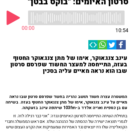
סרטון האיומים: "בוקס בבטן"
00:00
10:54
עינב צנגאוקר, אימו של מתן צנגאוקר החטוף
בעזה, התייחסה למעצר החשוד שפרסם סרטון
שבו הוא נראה מאיים עליה בסכין
המשטרה עצרה חשוד תושב נהריה בחשד שפרסם סרטון שבו נראה
מאיים על עינב צנגאוקר, אימו של מתן צנגאוקר החטוף בעזה. בשיחה
עם בן כספית ואריה אלדד ב-103fm שיתפה עינב בזעקתה.
בתחילת השיחה התייחסה לסרטון האיומים נגדה: "אני כבר רגילה לזה. זו
לגמרי תוצאה ישירה של ההסתה של ההנהגה שלנו. אם ראש הממשלה וחברי
הקואליציה שלו היו יוצאים נגד האמירות שמעמיקות את הקרע העצום שיש