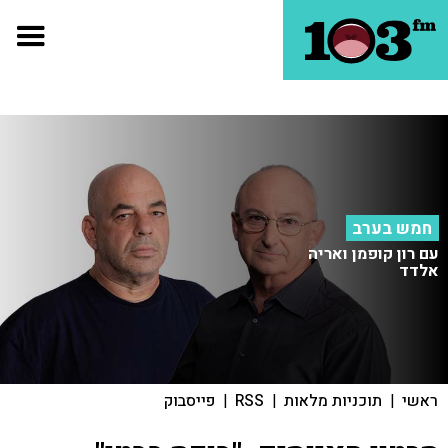
חמש בערב
עם רון קופמן ואריה
אלדד
ראשי
|
תוכניות מלאות
|
RSS
|
פייסבוק