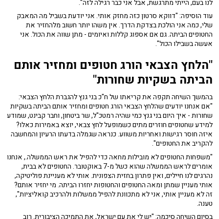
לנו בעם, הייתי מתרגשת, אבל אני כבר רגילה לזה".
עוד הוסיפה: "דווקא סרטון כזה מחזק אותי. אני יודעת בשביל מה המאבק
שלי, כמה אני הולכת בצדקת הדרך. אין משהו יותר חשוב מלהחזיר את
החטופים הביתה. גם אם אספוג קללות ואיומים - מתן שווה את הכול. אני
אעשה בשבילו הכול".
"הלחץ הצבאי הורג חטופים ומחזיר אותם
הביתה בשקיות שחורות"
בהמשך השיחה תקפה את קריאתו של ח"כ בני גנץ להגברת הלחץ הצבאי:
"אם אנחנו יודעים שהלחץ הצבאי הורג חטופים ומחזיר אותם הביתה בשקיות
שחורות - איך היום בני גנץ כמי שהיה רמטכ"ל, שר ביטחון, וחבר קבינט, שמודע
למידע שחטופים חוזרים מתים כשמופעל לחץ צבאי, יוצא באמירות כאלו?
איזה חוסר רגישות ואחריות משווע. כנראה שגמלה בדעתו הרעיון והמחשבה
להקריב את החטופים".
"משפחות החטופים לא מובילות מחאה כדי להפיל את ראש הממשלה., אנחנו
אומרים לראש הממשלה שהוא כשל מ-7 באוקטובר. החטופים לא בבית,
נהרגים לנו חיילים, ואין פתרון בחזית הצפונית. אותי לא מעניינת פוליטיקה,
אותי מעניין שמתן ומאה החטופים והחטופות יחזרו הביתה. מי יחזיר אותם?
זה לא מעניין אותי, אני לא מתכוונת להפיל ממשלות ולהרכיב קואליציות",
טענה.
בסיום השיחה סיכמה: "יש לי את עם ישראל, את התמיכה הציבורית. רוב