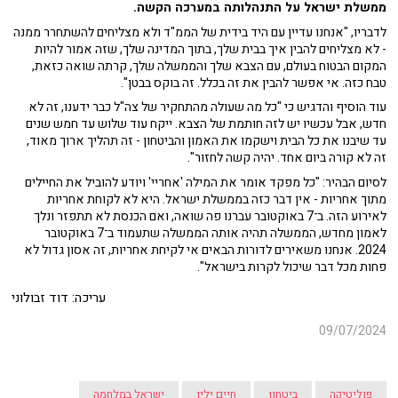
ממשלת ישראל על התנהלותה במערכה הקשה.
לדבריו, "אנחנו עדיין עם היד בידית של הממ"ד ולא מצליחים להשתחרר ממנה
- לא מצליחים להבין איך בבית שלך, בתוך המדינה שלך, שזה אמור להיות
המקום הבטוח בעולם, עם הצבא שלך והממשלה שלך, קרתה שואה כזאת,
טבח כזה. אי אפשר להבין את זה בכלל. זה בוקס בבטן".
עוד הוסיף והדגיש כי "כל מה שעולה מהתחקיר של צה"ל כבר ידענו, זה לא
חדש, אבל עכשיו יש לזה חותמת של הצבא. ייקח עוד שלוש עד חמש שנים
עד שיבנו את כל הבית וישקמו את האמון והביטחון - זה תהליך ארוך מאוד,
זה לא קורה ביום אחד. יהיה קשה לחזור".
לסיום הבהיר: "כל מפקד אומר את המילה 'אחריי' ויודע להוביל את החיילים
מתוך אחריות - אין דבר כזה בממשלת ישראל. היא לא לקוחת אחריות
לאירוע הזה. ב־7 באוקטובר עברנו פה שואה, ואם הכנסת לא תתפזר ונלך
לאמון מחדש, הממשלה תהיה אותה הממשלה שתעמוד ב־7 באוקטובר
2024. אנחנו משאירים לדורות הבאים אי לקיחת אחריות, זה אסון גדול לא
פחות מכל דבר שיכול לקרות בישראל".
עריכה: דוד זבולוני
09/07/2024
פוליטיקה
ביטחון
חיים ילין
ישראל במלחמה