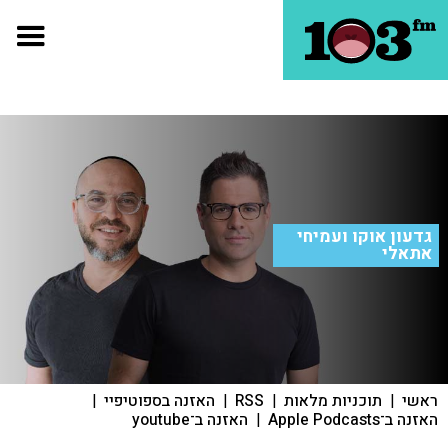
גדעון אוקו ועמיחי
אתאלי
ראשי
|
תוכניות מלאות
|
RSS
|
האזנה בספוטיפיי
|
האזנה ב־Apple Podcasts
|
האזנה ב־youtube