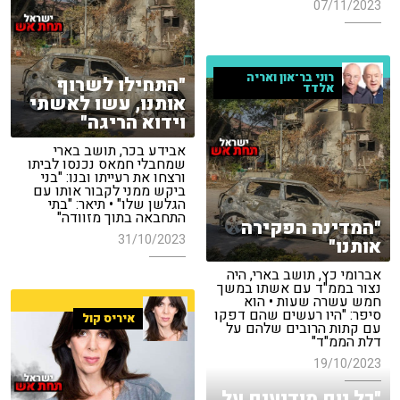
07/11/2023
רוני בר־און ואריה
"התחילו לשרוף
אלדד
אותנו, עשו לאשתי
וידוא הריגה"
אבידע בכר, תושב בארי
שמחבלי חמאס נכנסו לביתו
ורצחו את רעייתו ובנו: "בני
ביקש ממני לקבור אותו עם
הגלשן שלו" • תיאר: "בתי
התחבאה בתוך מזוודה"
"המדינה הפקירה
31/10/2023
אותנו"
אברומי כץ, תושב בארי, היה
נצור בממ"ד עם אשתו במשך
חמש עשרה שעות • הוא
סיפר: "היו רעשים שהם דפקו
איריס קול
עם קתות הרובים שלהם על
דלת הממ"ד"
19/10/2023
"כל יום מודיעים על