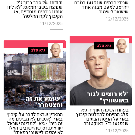
שרידי הבתים שנפגעו בטבח
ודודתו של סהר ברוך ז"ל
ייהרסו, למעט מבנה אחד
שנרצח בשבי חמאס: "לא ליוו
שישאר לשימור
אותנו גורמים מוסדיים, אז
הקיבוץ לקח החלטה"
12/12/2025
11/12/2025
גיא פלג
גיא פלג
"לא רוצים לגור
"שומע את זה
באושוויץ"
ומצטמרר"
בפתח השעה השנייה גיא
פלג התייחס להחלטת קיבוץ
המאזין שרצה לדבר על קיבוץ
בארי על הריסת הבתים
בארי: "אנשים לא מבינים מה
שנפגעו ב־7 באוקטובר
זה בית" • גיא: "למדינת ישראל
יש אינטרס שהיישובים האלו
11/12/2025
לא יהפכו ליישובי רפאים"