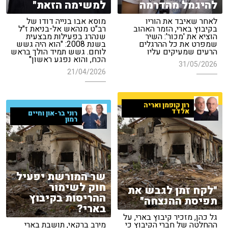
להיגמל מהדרמה
למשימה הזאת"
לאחר שאיבד את הוריו
מוסא אבו בנייה דודו של
בקיבוץ בארי, הזמר האהוב
רב"ט מנהאש אל-בניאת ז"ל
הוציא את 'מכור': השיר
שנהרג בפעילות מבצעית
שמפרט את כל ההרגלים
בשנת 2008: "הוא היה גשש
הרעים שמעיקים עליו
לוחם. גשש תמיד הולך בראש
הכח, והוא נפגע ראשון"
31/05/2026
21/04/2026
רון קופמן ואריה
אלדד
רוני בר-און וחיים
רמון
שר המורשת יפעיל
חוק לשימור
"לקח זמן לגבש את
ההריסות בקיבוץ
תפיסת ההנצחה"
בארי?
גל כהן, מזכיר קיבוץ בארי, על
ההחלטה של חברי הקיבוץ כי
מירב ברקאי, תושבת בארי