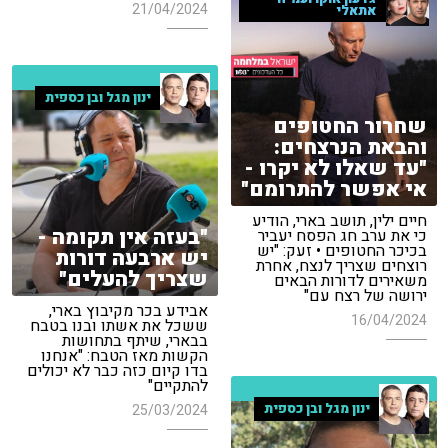
21/04/2024
אתאלי
ינון מגל ובן כספית
שחרור החטופים
והבאת הנרצחים:
"עד שאלו לא יקרו -
אי אפשר להתרומם"
חיים ילין, תושב בארי, הודיע
"בעזה אין תקומה -
כי את ערב חג הפסח יעביר
בכיכר החטופים • זעק: "יש
יש ארבעה דורות
רוצחים שצריך לנצח, אחרת
שצריך להעלים"
משאירים לדורות הבאים
ירושה של רצח עם"
אבידע בכר מקיבוץ בארי,
16/04/2024
ששכל את אשתו ובנו בטבח
בבארי, שיתף בתחושות
הקשות מאז הטבח: "אנחנו
בדו קיום כזה כבר לא יכולים
להתקיים"
ינון מגל ובן כספית
25/03/2024