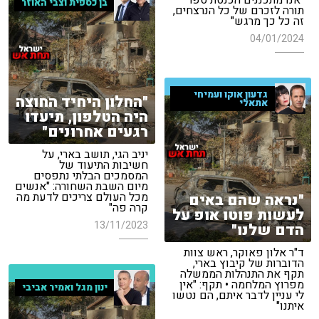
"אנו מתכננים הכנסת ספר
בן כספית וצבי האוזר
תורה לזכרם של כל הנרצחים,
זה כל כך מרגש"
04/01/2024
גדעון אוקו ועמיחי
"החלון היחיד החוצה
אתאלי
היה הטלפון, תיעדו
רגעים אחרונים"
יניב הגי, תושב בארי, על
חשיבות התיעוד של
המסמכים הבלתי נתפסים
מיום השבת השחורה: "אנשים
מכל העולם צריכים לדעת מה
"נראה שהם באים
קרה פה"
לעשות פוטו אופ על
13/11/2023
הדם שלנו"
ד"ר אלון פאוקר, ראש צוות
הדוברות של קיבוץ בארי,
תקף את התנהלות הממשלה
מפרוץ המלחמה • תקף: "אין
ינון מגל ואמיר אביבי
לי עניין לדבר איתם, הם נטשו
איתנו"