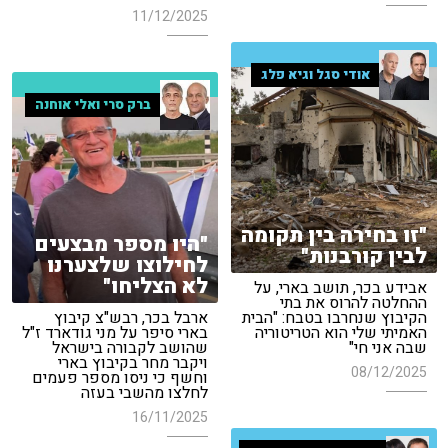
11/12/2025
אודי סגל וגיא פלג
ברק סרי ואלי אוחנה
"זו בחירה בין תקומה
"היו מספר מבצעים
לבין קורבנות"
לחילוצו שלצערנו
לא הצליחו"
אבידע בכר, תושב בארי, על
ההחלטה להרוס את בתי
הקיבוץ שנחרבו בטבח: "הבית
ארבל בכר, רבש"צ קיבוץ
האמיתי שלי הוא הטריטוריה
בארי סיפר על מני גודארד ז"ל
שבה אני חי"
שהושב לקבורה בישראל
ויקבר מחר בקיבוץ בארי
08/12/2025
וחשף כי ניסו מספר פעמים
לחלצו מהשבי בעזה
16/11/2025