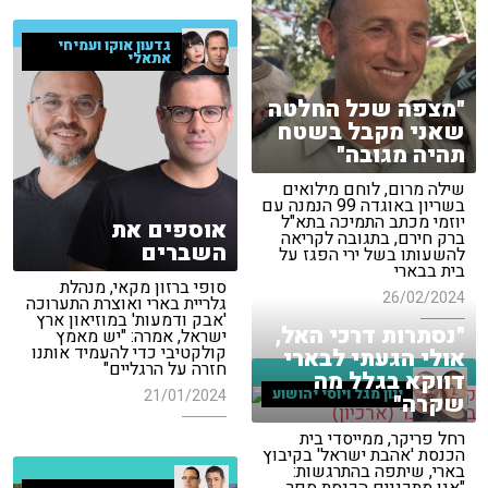
גדעון אוקו ועמיחי
אתאלי
"מצפה שכל החלטה
שאני מקבל בשטח
תהיה מגובה"
שילה מרום, לוחם מילואים
בשריון באוגדה 99 הנמנה עם
יוזמי מכתב התמיכה בתא"ל
אוספים את
ברק חירם, בתגובה לקריאה
השברים
להשעותו בשל ירי הפגז על
בית בבארי
סופי ברזון מקאי, מנהלת
26/02/2024
גלריית בארי ואוצרת התערוכה
'אבק ודמעות' במוזיאון ארץ
"נסתרות דרכי האל,
ישראל, אמרה: "יש מאמץ
קולקטיבי כדי להעמיד אותנו
אולי הגעתי לבארי
חזרה על הרגליים"
דווקא בגלל מה
ינון מגל ויוסי יהושוע
21/01/2024
שקרה"
רחל פריקר, ממייסדי בית
הכנסת 'אהבת ישראל' בקיבוץ
בארי, שיתפה בהתרגשות: