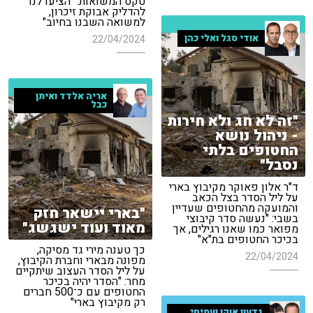
טקס המשואות: "הציעו לנו
להדליק אבוקת זיכרון,
למשואה השבנו בחיוב"
אודי סגל ואלי כהן
22/04/2024
אריה אלדד ואיתן
כבל
"זה לא חג ולא חירות
- ניהול נושא
החטופים בלתי
נסבל"
ד"ר אלון פאוקר מקיבוץ בארי
על ליל הסדר בצל הכאב
והמועקה מהחטופים שעדיין
"בארי יישאר חזק
בשבי: "נעשה סדר קיבוצי
מאוד ועוד ישגשג"
מפואר כמו שאנו רגילים, אך
בכיכר החטופים בת"א"
כך טענה מירי גד מסיקה,
22/04/2024
מפונה מבארי וחברת הקיבוץ,
על ליל הסדר העצוב שיתקיים
מחר: "הסדר יהיה בכיכר
החטופים עם כ־500 חברים
רק מקיבוץ בארי"
גדעון אוקו ועמיחי