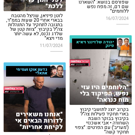
שפורסם בנושא: "השארנו
ללכת"
שם דם, זה מפח נפש
ללוחמים"
לוטן פיניאן, שניצל מהטבח
16/07/2024
בבארי אחרי 20 שעות בממ"ד,
בתגובה לתחקיר על התנהלות
צה"ל בקיבוץ: "צוות קטן של
שלדג נכנס, לא עשה יותר
מדי ויצא"
יהודה שלזינגר ויאיא
11/07/2024
פינק
גדעון אוקו ועמיחי
אתאלי
"הלוחמים היו עזי
נפש, הפיקוד בלי
מוח כנראה"
בקרוב יוצג לתושבי קיבוץ
"אנחנו משאירים
בארי תחקיר פעילות צה"ל
בקיבוץ בבוקר השבת
לדורות הבאים אי
השחורה • אבי אשכנזי
לקיחת אחריות"
('מעריב') עם הפרטים: "צפוי
תחקיר קשה"