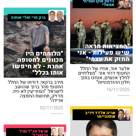
גדעון אוקו ועמיחי
אתאלי
ברק סרי ואלי אוחנה
"המציאות מראה
שיש פעילות - אני
"הלוחמים היו
מחזק את עצמי"
מכוונים לחטופה
אחרת - לא חיפשו
אלעד אור, אחיו של החלל
אותו בכלל"
החטוף דרור אור: "מצליחים
לחלץ אנשים, אנחנו בתוך
חלון ההזדמנויות"
מירב ברקאי, דודתו של החלל
החטוף סהר ברוך שהושב
16/11/2025
לישראל: "המודיעין לא היה
מדויק, תחושת החמצה
אדירה"
02/11/2025
אריה אלדד ויריב
אופנהיימר
אראל סג"ל ואיל
ברקוביץ'