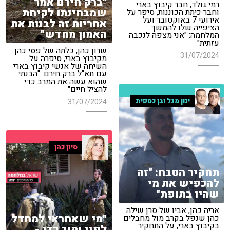
"ברק חירם אמר
רמי גולד, חבר קיבוץ בארי
שמבחינתו לקיחת
וחבר כיתת הכוננות, סיפר על
אירועי 7 באוקטובר ועל
אחריות זה לבנות את
הציפייה שלו להמשך
האמון מחדש"
המלחמה: "אני מצפה לנכבה
עזתית"
שרון כהן, כלתה של פסי כהן
31/07/2024
מקיבוץ בארי, סיפרה על
השיחה של אנשי קיבוץ בארי
עם תא"ל ברק חירם: "הבנתי
שהוא עשה את המרב כדי
להציל חיים"
ינון מגל ובן כספית
31/07/2024
סיון כהן
תחקיר הטבח: "זה
להכפיש את מי
שהיו בתופת"
אריה כהן, אביו של סרן שילה
"מי שאחראי למחדל
כהן שנפל בקרב מול מחבלים
בקיבוץ בארי, על התחקיר
לפני ותוך כדי -