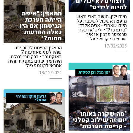
"רוצחים לא יכולים
לחיות לידינו"
המאזין: "איפה
חיים ילין, תושב בארי וראש
הייתה מערכת
מועצת אשכול לשעבר, על
הביטחון אם היו
היום שאחרי • אריה אלדד:
"טרנספר?" • ילין: "או שזה
כאלה התרעות
טרנספר מרצון או איך
חמות?"
שרוצים לקרוא לזה"
17/02/2025
המאזין התייחס להתרעות
שהיו לפני מאורעות 7
באוקטובר • ברק סרי: "רה"מ
היה המון שנים בתפקיד והיה
אחראי לקונספציה"
ינון מגל ובן כספית
18/12/2024
גדעון אוקו ועמיחי
אתאלי
"מה שקרה באותו
יום זה שילוב קטלני
- קריסת מערכות"