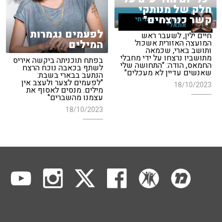
חלק של מנותקי
קשר כנרצחים"
גדעון אוקו ועמיחי
אתאלי
לפעמים נגמרות
חיים ילין, לשעבר ראש
המילים
המועצה האזורית אשכול
ותושב בארי, שכמאה
מתושביו נרצחו על ידי מחבלי
בפתח תוכניתה ביקשה איריס
החמאס, הודה: "התחושה שלי
לשתף בכאבה נוכח הרצח
שאנשים עדיין לא מעכלים"
הנתעב בבארי בשבת:
"לפעמים לצער ולעצב אין
18/10/2023
מילים. מנסים לאסוף את
עצמנו מהשברים"
18/10/2023