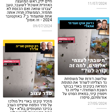
חיים ילין, ראש המועצה
11/07/2024
האזורית אשכול לשעבר, טען:
"עברנו שואה ואם הכנסת לא
תתפזר, הממשלה תהיה אותה
אחת שתעמוד ב־7 באוקטובר
2024 - זה אסון"
גדעון אוקו ועמיחי
09/07/2024
אתאלי
רון קופמן ואריה
אלדד
"חשבתי לעצמי
'אלוהים, למה זה
קורה לנו?'"
שלושה דורות של משפחת
גד הצליחו לשרוד את התופת
הנוראה בקיבוץ בארי בבוקר
השבת השחורה • עליזה גד
סדר עצוב
ויסמין קיני, במאית הסרט על
אודותיהם, סיפרו
מזכיר קיבוץ בארי גיל מולכו
27/05/2024
על סדר הפסח שיציינו הערב
בכיכר החטופים בת"א • על