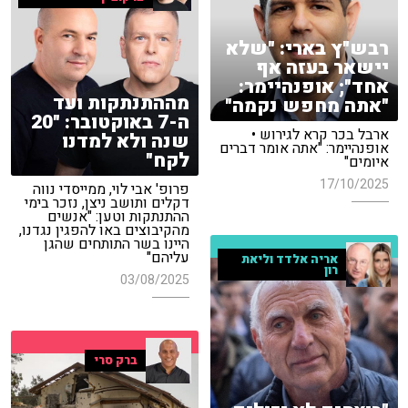
רבש"ץ בארי: "שלא
יישאר בעזה אף
אחד"; אופנהיימר:
מההתנתקות ועד
"אתה מחפש נקמה"
ה-7 באוקטובר: "20
ארבל בכר קרא לגירוש •
שנה ולא למדנו
אופנהיימר: "אתה אומר דברים
לקח"
איומים"
17/10/2025
פרופ' אבי לוי, ממייסדי נווה
דקלים ותושב ניצן, נזכר בימי
ההתנתקות וטען: "אנשים
מהקיבוצים באו להפגין נגדנו,
היינו בשר התותחים שהגן
עליהם"
אריה אלדד וליאת
רון
03/08/2025
ברק סרי