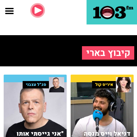
קיבוץ בארי
איריס קול
סג"ל עצבני
דניאל וייס מנסה
"אני גייסתי אותו