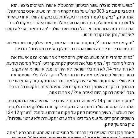
"כשיש חיסול מוצלח ששר הביטחון והרמטכ"ל אישרו, הטייסים ביצעו, הוא
נוסע ביום שבת ב-300 קמ"ש על מנת לקחת רווח. זה פשוט אפס במנהיגות",
אמר פינק. "במקום לעמוד מאחורי כישלונות. גם בתקופה שלי, אחרי שהייתי
15 שנה ראש ממשלה, היה היום הגרוע בתולדות העם היהודי. במקום להגיד
את הדבר הזה הוא מתחבא. בכל רגע שיש כישלון - 'מה פתאום, אני לא קשור
לאירוע'", נתן את נקודת מבטו.
"תוקפים את הרמטכ"ל, תוקפים את שר הביטחון, את האלוף, וכשיש הצלחה
זה פשוט ביבי וביבי. זה פשוט ההגדרה במילון באפס במנהיגות", הדגיש.
"כמות הקומדיות זה פשוט מצחיק. היום לפיד אמר שהוא ובנט אישרו את
חיסול מוחמד דף", תקף מגל את הניסיון לקחת קרדיט. "הכול הנדסת תודעה.
לא היה ערוץ 14. לא היה גלי ישראל. לא היה ינון מגל או שהוא היה תקוע
במערכות של שמאלנים. אתה יודע מה יפה? דרוקר לגלג עליי שסתמו את
הפה שלי בהתנתקות. שלא יהיה קול אחד נגד ההתנתקות, ורק אותי הורידו
מהמסך. דרוקר זה שתמך בכל המקרים של סתימת פיות בתקשורת", הבהיר
מגל. "איפה דרוקר היום ואיפה אני?", אמר בגאווה.
"תחקיר אחד ערוץ 14 לא עשה. במקום להיות כלב השמירה של הדמוקרטיה,
אתם כלב ההסתה של הדמוקרטיה. במקום לבקר את השלטון, אתם מלקקים
את השלטון", השיב בחריפות פינק על מקום עבודתו של מגל. "בערוץ 12 ו-13
חושפים תחקירים על שני הצדדים. אלה ערוצי תקשורת ולא ערוצי שופרות",
ציין בהמשך פינק.
לאחר מכן ניהלו השניים דיון חברתי על התגייסות והשתמטות מהצבא. "אתה