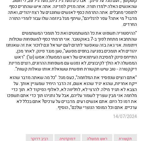
קשקשן", זעם מגל על פינק. "אברכים מעל גיל גיוס, מעל גיל 26, לי חשוב
שהאנשים האלה ילמדו תורה. אתה מזיק למדינה. אתה איש שהתרים כסף
לתומכי מחבלים. אתה התרמת כסף לאנשים שחוגגים על רצח יהודים, ואתה
מדבר? מי אתה? עפר לרגליהם", שיתף מגל ביוזמה שלו עבור לומדי התורה
החרדים.
"ההיסטוריה תשפוט את כל המשתמטים ואת כל תומכי המשתמטים
שהתחבאו מתחת לפוך ב-7 באוקטובר. אני תרמתי כסף למשפחות שכולות
ויתומות. אני גאה בזה שאפשר לתרום לעם ישראל וגם לזכור את זה שאנחנו
יהודים ולא תומכים בפגיעה בחפים מפשע", טען מנגד פינק. לאחר מכן,
התייחס פינק למסיבת העיתונאים של ראש הממשלה אמש (ש'): "ראש
הממשלה לא הולך לקיבוצים, לא נפגש עם משפחות ההרוגים, רוצים מדינת
דיקקטורה - טוב שיש תקשורת חופשית ששואלת אותו שאלות קשות".
"אתם רוצים שנפסיד את המלחמה", כעס מגל. "כל מה שאתה מדבר שהוא
ייקח אחריות, שהוא יגיד שהוא אשם, זה הדבר היחיד שמעניין אותך. על
הצבא לא תגיד מילה. להרצי לא, לחליווה לא, לאלוף הפיקוד לא. תוך כדי
מלחמה אני מבין שצריך לשמור עליהם, אבל על נתניהו תוך כדי אתם תשפכו
את דמו כל היום. אתם אנשים רעים. מדברים על ערכים? אתם בכלל לא
ערכיים. אתם וכל המוסר הנוצרי שלכם", הוסיף.
14/07/2024
תקשורת
ראש ממשלה
דמוקרטיה
רביב דרוקר