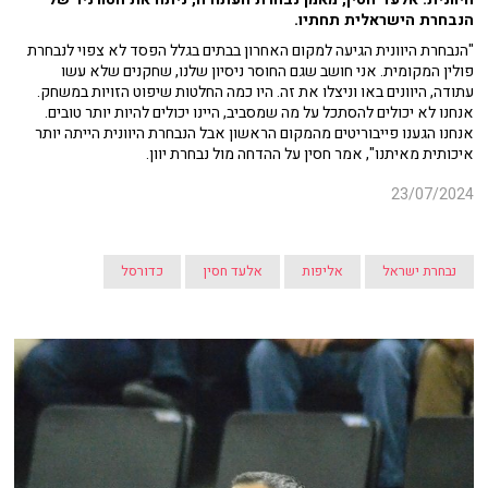
הנבחרת הישראלית תחתיו.
"הנבחרת היוונית הגיעה למקום האחרון בבתים בגלל הפסד לא צפוי לנבחרת
פולין המקומית. אני חושב שגם החוסר ניסיון שלנו, שחקנים שלא עשו
עתודה, היוונים באו וניצלו את זה. היו כמה החלטות שיפוט הזויות במשחק.
אנחנו לא יכולים להסתכל על מה שמסביב, היינו יכולים להיות יותר טובים.
אנחנו הגענו פייבוריטים מהמקום הראשון אבל הנבחרת היוונית הייתה יותר
איכותית מאיתנו", אמר חסין על ההדחה מול נבחרת יוון.
23/07/2024
נבחרת ישראל
אליפות
אלעד חסין
כדורסל