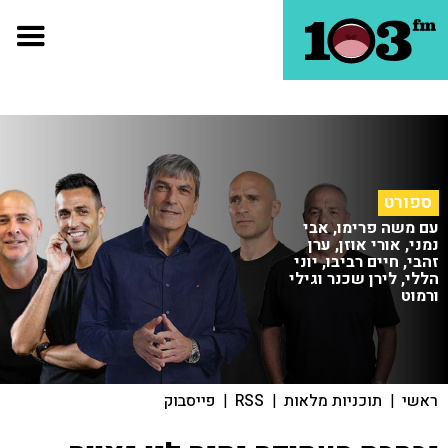
ספורט
עם משה פרימו, אבי
נמני, אורי אוזן, ערן
זהבי, חיים רביבו, יוני
הללי, לירן שכנר וגילי
ורמוט
ראשי
|
תוכניות מלאות
|
RSS
|
פייסבוק