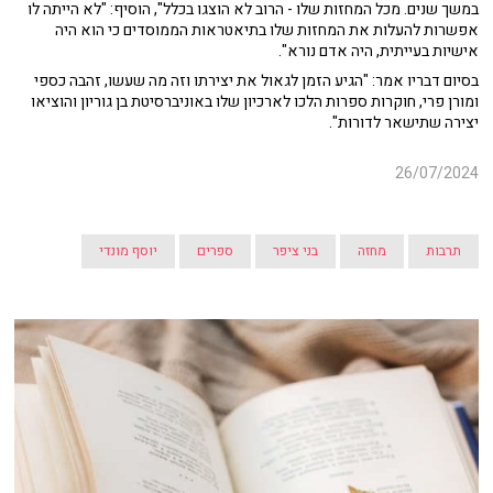
במשך שנים. מכל המחזות שלו - הרוב לא הוצגו בכלל", הוסיף: "לא הייתה לו
אפשרות להעלות את המחזות שלו בתיאטראות הממוסדים כי הוא היה
אישיות בעייתית, היה אדם נורא".
בסיום דבריו אמר: "הגיע הזמן לגאול את יצירתו וזה מה שעשו, זהבה כספי
ומורן פרי, חוקרות ספרות הלכו לארכיון שלו באוניברסיטת בן גוריון והוציאו
יצירה שתישאר לדורות".
26/07/2024
תרבות
מחזה
בני ציפר
ספרים
יוסף מונדי