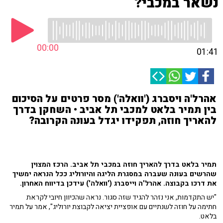
נשאר במכבי?
00:00
01:41
אהרל'ה ויסברג ('וואלה') מסר פרטים על הסיכום
בין תמיר בלאט למכבי תל אביב • השחקן בדרך
להאריך חוזה, תפקידו יגדל בעונה הקרובה?
תמיר בלאט בדרך להאריך חוזה במכבי תל אביב. הרכז המצוין
שהרשים בעונה שעברה במסגרת הליגה והיורוליג ככל הנראה ימשיך
את דרכו בקבוצה. אהרל'ה וייסברג ('וואלה') עידכן בדיווח האחרון.
"יש התקדמות, אני נזהר להגיד שזה סגור. נראה שהכיוון חיובי לקראת
חתימה על חוזה לשנתיים עם אופציית יציאה לקבוצת יורוליג", אמר על תמיר
בלאט.