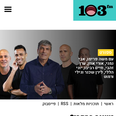
ספורט
עם משה פרימו, אבי
נמני, אורי אוזן, ערן
זהבי, חיים רביבו, יוני
הללי, לירן שכנר וגילי
ורמוט
ראשי
|
תוכניות מלאות
|
RSS
|
פייסבוק