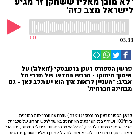
"לא מובן מאליו ששחקן זר מגיע
לישראל מצב כזה"
00:00
03:33
פרשן הספורט רענן ברנובסקי ('וואלה') על
איסוף סיסוקו - הרכש החדש של מכבי תל
אביב: "מעניין לראות איך הוא ישתלב כאן - גם
מבחינה חברתית"
פרשן הספורט רענן ברנובסקי ('וואלה') שוחח עם חברי צוות התוכנית
ב־103fm ושיתף בכל העדכונים האחרונים באשר לרכש החדש של מכבי תל
אביב: איסוף סיסוקו. לדבריו, "בגלל המצב הביטחוני וביטולי הטיסות, עשו הכל
מאוד בשקט במכבי כדי להביא אותו לפה. לא מובן מאליו ששחקן זר מגיע