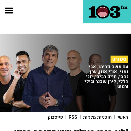
ספורט
עם משה פרימו, אבי
נמני, אורי אוזן, ערן
זהבי, חיים רביבו, יוני
הללי, לירן שכנר וגילי
ורמוט
ראשי
|
תוכניות מלאות
|
RSS
|
פייסבוק