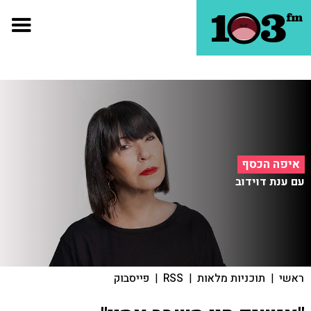
איפה הכסף
עם ענת דוידוב
ראשי
|
תוכניות מלאות
|
RSS
|
פייסבוק