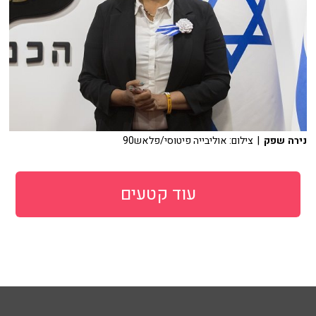
נירה שפק
| צילום: אוליבייה פיטוסי/פלאש90
עוד קטעים