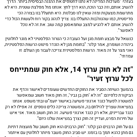
בעזה? "מערכות המדינה לא נתנו לחטופים את ההגנה הבסיסית ביותר. הדרך
להשיב אותם, וזה כבר הוכח, הוא דרך לחץ. אנחנו מול מפלצת שטנית. היא לא
מתרשמת מצעקות ומזה שאין לנו סבלנות. היא תתעלל בנו בצורה הכי
סדיסטית, כמו שהנוח'בות התעללו בנו. צריך לנהוג בקור רוח ולעשות הכול כדי
להשיב אותם. לא להגיע למצב שחמאסטן קמה שוב. את זה לא נוכל
לאפשר".
כנשאל על מבצע חומת מגן ועל העובדה כי הטרור הפלסטיני לא מוגר לחלוטין
ביהודה ושומרון, אמר קלנר: "בחומת מגן לא הוגדר מיטוט הרשות הפלסטינית,
ואני מצר על זה מאוד. הרשות הפלסטינית צריכה לעבור מן העולם. זו
עמדתי".
"
זה לא חוק ערוץ 14, אלא חוק שמתייחס
לכל ערוץ זעיר"
בהמשך השיחה הסביר את החוקים החדשים שעומדים לאישור והדף את
הביקורת כלפיהם: "זה לא 'חוק בן גביר', זה חוק מאוד חשוב שמאפשר
למשטרה לפעול כנגד ארגוני פשיעה באישור יועמ"ש ובתי משפט. אנחנו
במציאות שצריך להילחם בה, והמשטרה צריכה כלים נוספים. זה אפילו לא רק
כנגד עבריינים, אלא רק כנגד ארגוני פשיעה. זה חוק חשוב מאוד. אני איש
של חירות הפרט, ועדיין זה חוק נצרך במציאות שלנו היום".
גם על חוק הרבנים הגן קלנר: "חוק הרבנים הוא חוק חשוב של מועצות דתיות.
גם מתן כהנא תמך בו בזמנו. יש סביב החוק משבר מיותר לחלוטין עם איתמר