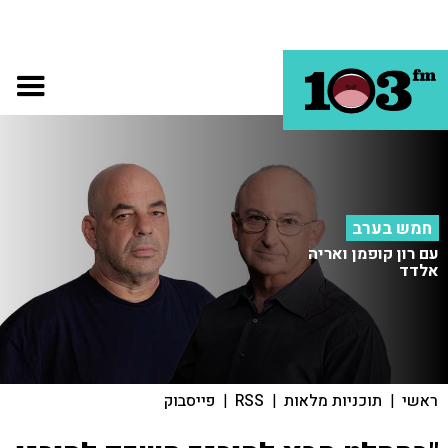
חמש בערב
עם רון קופמן ואריה
אלדד
ראשי
|
תוכניות מלאות
|
RSS
|
פייסבוק