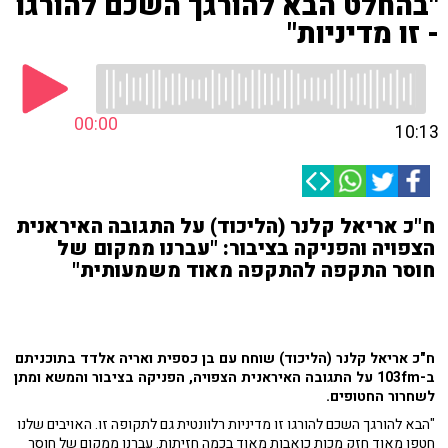
"בהחלט הבא להורגך השכם להורגו
- זו מדיניות"
00:00
10:13
ח"כ אריאל קלנר (הליכוד) על התגובה האיראנית
הצפויה והפניקה בציבור: "עברנו ממקום של
חוסר התקפה להתקפה מאוד משמעותית"
ח"כ אריאל קלנר (הליכוד) שוחח עם בן כספית ואריה אלדד בתוכניתם
ב-103fm על התגובה האיראנית הצפויה, הפניקה בציבור והמשא ומתן
לשחרור החטופים.
"הבא להורגך השכם להורגו זו מדיניות רלוונטית גם לתקופה זו. האויבים שלנו
חטפו מאוד חזק מכות כואבות מאוד בכמה חזיתות. עברנו ממקום של חוסר