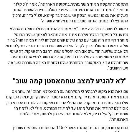
התקפה להתקפה מאוד משמעותית בתקופה האחרונה", אמר ח"כ קלנר
והוסיף: "תמיד היינו באותו מצב שבו האויבים שלנו רוצים להשמיד אותנו.
השלינו את עצמנו בנושא הצפון שיש גבול בר קיימא, וכנ"ל בדרום, והכול
התפוצץ לנו בפנים. אנחנו משיבים היום מלחמה שערה"
באשר לנעשה בגבול עזה אמר: "אי אפשר להגיד שהיכולות של חמאס לא
נפגעו. כל הפיקוד הבכיר שלהם איננו. אתה מתאר לעצמך שהיה מחוסל
מוחמד דף וזה היה עובר עם כמה טילים שהם הצליחו לירות מאיזו חור? ברור
שלא. ראש הממשלה צריך לקבל החלטה שעכשיו המדינה תהיה במקלטים על
תל אביב שלושה חודשים אם הוא יחסל מישהו, זה גם היה שיקול. זה שינוי
אסטרטגי משמעותי. זה עלה לנו בדמים, אבל לא נשוב למציאות הנוראית
שהיתה לנו עד 7 באוקטובר. הלוחמים שלנו נלחמים בצורה מעוררת השראה
ויש הישגים".
"לא להגיע למצב שחמאסטן קמה שוב"
עם זאת הוא ביקש להבהיר כי המלחמה עם חמאס לא תמה: "זה שחמאס
נפגע מאוד קשה, הוא עדיין קיים. אם הוא ימשיך להיות קיים, יכולת השיקום
שלו תהיה מהירה. הוא יקבל את המיליארדים כשיקום. כל עוד חמאס באזור,
אסור לנו להוריד את הרגל מהגז עד למיגורו המוחלט, אולי לא לרמת מי
שמחזיק 'קלאץ' בבית, אלא לשבור את הארגון ולמחוק את יכולותיו
הארגוניות".
החמאס חבוט, אך מה זה אומר באשר ל-115 החטופות והחטופים שעדין