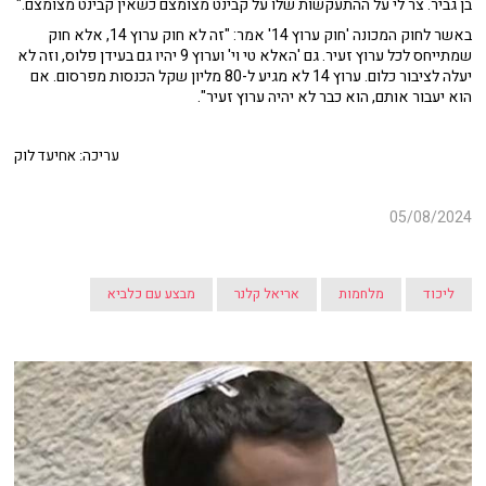
בן גביר. צר לי על ההתעקשות שלו על קבינט מצומצם כשאין קבינט מצומצם."
באשר לחוק המכונה 'חוק ערוץ 14' אמר: "זה לא חוק ערוץ 14, אלא חוק
שמתייחס לכל ערוץ זעיר. גם 'האלא טי וי' וערוץ 9 יהיו גם בעידן פלוס, וזה לא
יעלה לציבור כלום. ערוץ 14 לא מגיע ל-80 מליון שקל הכנסות מפרסום. אם
הוא יעבור אותם, הוא כבר לא יהיה ערוץ זעיר".
עריכה: אחיעד לוק
05/08/2024
ליכוד
מלחמות
אריאל קלנר
מבצע עם כלביא