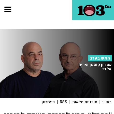
חמש בערב
עם רון קופמן ואריה
אלדד
ראשי
|
תוכניות מלאות
|
RSS
|
פייסבוק