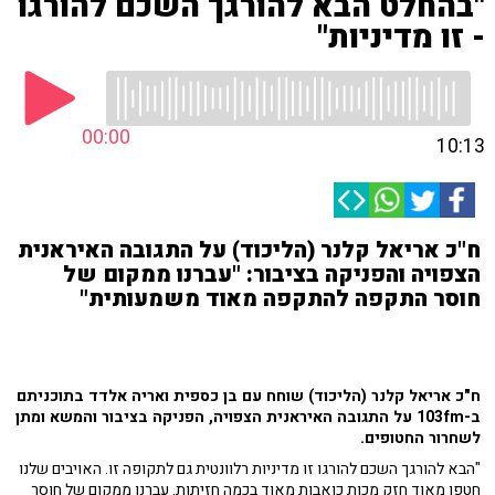
"בהחלט הבא להורגך השכם להורגו
- זו מדיניות"
00:00
10:13
ח"כ אריאל קלנר (הליכוד) על התגובה האיראנית
הצפויה והפניקה בציבור: "עברנו ממקום של
חוסר התקפה להתקפה מאוד משמעותית"
ח"כ אריאל קלנר (הליכוד) שוחח עם בן כספית ואריה אלדד בתוכניתם
ב-103fm על התגובה האיראנית הצפויה, הפניקה בציבור והמשא ומתן
לשחרור החטופים.
"הבא להורגך השכם להורגו זו מדיניות רלוונטית גם לתקופה זו. האויבים שלנו
חטפו מאוד חזק מכות כואבות מאוד בכמה חזיתות. עברנו ממקום של חוסר