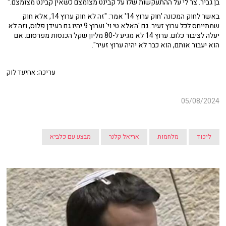
בן גביר. צר לי על ההתעקשות שלו על קבינט מצומצם כשאין קבינט מצומצם."
באשר לחוק המכונה 'חוק ערוץ 14' אמר: "זה לא חוק ערוץ 14, אלא חוק
שמתייחס לכל ערוץ זעיר. גם 'האלא טי וי' וערוץ 9 יהיו גם בעידן פלוס, וזה לא
יעלה לציבור כלום. ערוץ 14 לא מגיע ל-80 מליון שקל הכנסות מפרסום. אם
הוא יעבור אותם, הוא כבר לא יהיה ערוץ זעיר".
עריכה: אחיעד לוק
05/08/2024
ליכוד
מלחמות
אריאל קלנר
מבצע עם כלביא