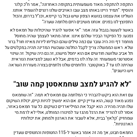
התקפה להתקפה מאוד משמעותית בתקופה האחרונה", אמר ח"כ קלנר
והוסיף: "תמיד היינו באותו מצב שבו האויבים שלנו רוצים להשמיד אותנו.
השלינו את עצמנו בנושא הצפון שיש גבול בר קיימא, וכנ"ל בדרום, והכול
התפוצץ לנו בפנים. אנחנו משיבים היום מלחמה שערה"
באשר לנעשה בגבול עזה אמר: "אי אפשר להגיד שהיכולות של חמאס לא
נפגעו. כל הפיקוד הבכיר שלהם איננו. אתה מתאר לעצמך שהיה מחוסל
מוחמד דף וזה היה עובר עם כמה טילים שהם הצליחו לירות מאיזו חור? ברור
שלא. ראש הממשלה צריך לקבל החלטה שעכשיו המדינה תהיה במקלטים על
תל אביב שלושה חודשים אם הוא יחסל מישהו, זה גם היה שיקול. זה שינוי
אסטרטגי משמעותי. זה עלה לנו בדמים, אבל לא נשוב למציאות הנוראית
שהיתה לנו עד 7 באוקטובר. הלוחמים שלנו נלחמים בצורה מעוררת השראה
ויש הישגים".
"לא להגיע למצב שחמאסטן קמה שוב"
עם זאת הוא ביקש להבהיר כי המלחמה עם חמאס לא תמה: "זה שחמאס
נפגע מאוד קשה, הוא עדיין קיים. אם הוא ימשיך להיות קיים, יכולת השיקום
שלו תהיה מהירה. הוא יקבל את המיליארדים כשיקום. כל עוד חמאס באזור,
אסור לנו להוריד את הרגל מהגז עד למיגורו המוחלט, אולי לא לרמת מי
שמחזיק 'קלאץ' בבית, אלא לשבור את הארגון ולמחוק את יכולותיו
הארגוניות".
החמאס חבוט, אך מה זה אומר באשר ל-115 החטופות והחטופים שעדין