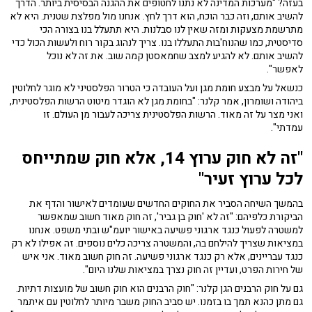
בעזה? "מערכות המדינה לא נתנו לחטופים את ההגנה הבסיסית ביותר. הדרך
להשיב אותם, וזה כבר הוכח, הוא דרך לחץ. אנחנו מול מפלצת שטנית. היא לא
מתרשמת מצעקות ומזה שאין לנו סבלנות. היא תתעלל בנו בצורה הכי
סדיסטית, כמו שהנוח'בות התעללו בנו. צריך לנהוג בקור רוח ולעשות הכול כדי
להשיב אותם. לא להגיע למצב שחמאסטן קמה שוב. את זה לא נוכל
לאפשר".
כנשאל על מבצע חומת מגן ועל העובדה כי הטרור הפלסטיני לא מוגר לחלוטין
ביהודה ושומרון, אמר קלנר: "בחומת מגן לא הוגדר מיטוט הרשות הפלסטינית,
ואני מצר על זה מאוד. הרשות הפלסטינית צריכה לעבור מן העולם. זו
עמדתי".
"
זה לא חוק ערוץ 14, אלא חוק שמתייחס
לכל ערוץ זעיר"
בהמשך השיחה הסביר את החוקים החדשים שעומדים לאישור והדף את
הביקורת כלפיהם: "זה לא 'חוק בן גביר', זה חוק מאוד חשוב שמאפשר
למשטרה לפעול כנגד ארגוני פשיעה באישור יועמ"ש ובתי משפט. אנחנו
במציאות שצריך להילחם בה, והמשטרה צריכה כלים נוספים. זה אפילו לא רק
כנגד עבריינים, אלא רק כנגד ארגוני פשיעה. זה חוק חשוב מאוד. אני איש
של חירות הפרט, ועדיין זה חוק נצרך במציאות שלנו היום".
גם על חוק הרבנים הגן קלנר: "חוק הרבנים הוא חוק חשוב של מועצות דתיות.
גם מתן כהנא תמך בו בזמנו. יש סביב החוק משבר מיותר לחלוטין עם איתמר