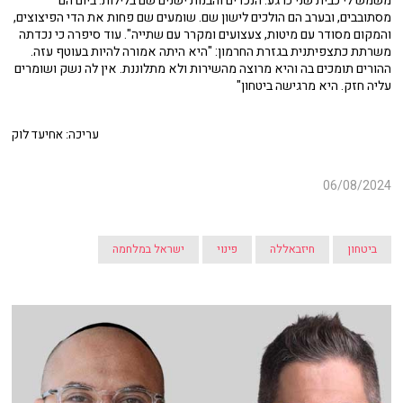
משמש לי כבית שני כרגע. הנכדים והבנות ישנים שם בלילות. ביום הם
מסתובבים, ובערב הם הולכים לישון שם. שומעים שם פחות את הדי הפיצוצים,
והמקום מסודר עם מיטות, צעצועים ומקרר עם שתייה". עוד סיפרה כי נכדתה
משרתת כתצפיתנית בגזרת החרמון: "היא היתה אמורה להיות בעוטף עזה.
ההורים תומכים בה והיא מרוצה מהשירות ולא מתלוננת. אין לה נשק ושומרים
עליה חזק. היא מרגישה ביטחון"
עריכה: אחיעד לוק
06/08/2024
ביטחון
חיזבאללה
פינוי
ישראל במלחמה