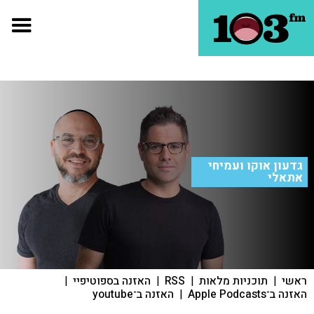
גדעון אוקו ועמיחי
אתאלי
ראשי
|
תוכניות מלאות
|
RSS
|
האזנה בספוטיפיי
|
האזנה ב־Apple Podcasts
|
האזנה ב־youtube