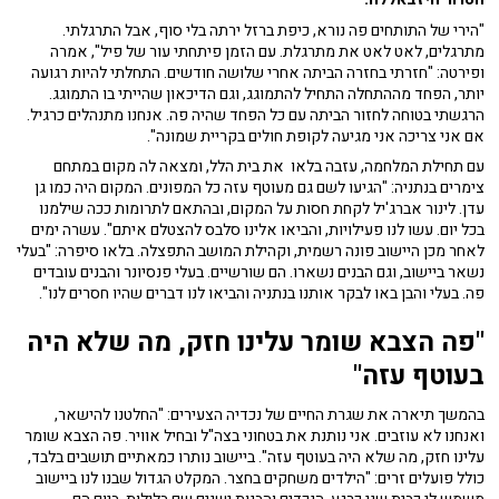
"הירי של התותחים פה נורא, כיפת ברזל ירתה בלי סוף, אבל התרגלתי.
מתרגלים, לאט לאט את מתרגלת. עם הזמן פיתחתי עור של פיל", אמרה
ופירטה: "חזרתי בחזרה הביתה אחרי שלושה חודשים. התחלתי להיות רגועה
יותר, הפחד מההתחלה התחיל להתמוגג, וגם הדיכאון שהייתי בו התמוגג.
הרגשתי בטוחה לחזור הביתה עם כל הפחד שהיה פה. אנחנו מתנהלים כרגיל.
אם אני צריכה אני מגיעה לקופת חולים בקריית שמונה".
עם תחילת המלחמה, עזבה בלאו את בית הלל, ומצאה לה מקום במתחם
צימרים בנתניה: "הגיעו לשם גם מעוטף עזה כל המפונים. המקום היה כמו גן
עדן. לינור אברג'יל לקחת חסות על המקום, ובהתאם לתרומות ככה שילמנו
בכל יום. עשו לנו פעילויות, והביאו אלינו סלבס להצטלם איתם". עשרה ימים
לאחר מכן היישוב פונה רשמית, וקהילת המושב התפצלה. בלאו סיפרה: "בעלי
נשאר ביישוב, וגם הבנים נשארו. הם שורשיים. בעלי פנסיונר והבנים עובדים
פה. בעלי והבן באו לבקר אותנו בנתניה והביאו לנו דברים שהיו חסרים לנו".
"פה הצבא שומר עלינו חזק, מה שלא היה
בעוטף עזה"
בהמשך תיארה את שגרת החיים של נכדיה הצעירים: "החלטנו להישאר,
ואנחנו לא עוזבים. אני נותנת את בטחוני בצה"ל ובחיל אוויר. פה הצבא שומר
עלינו חזק, מה שלא היה בעוטף עזה". ביישוב נותרו כמאתיים תושבים בלבד,
כולל פועלים זרים: "הילדים משחקים בחצר. המקלט הגדול שבנו לנו ביישוב