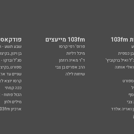
103
103fm מייעצים
פודקאסט
ע
פרופ' רפי קרסו
שבע תשע - 
ובן כספית
מיכל דליות
בן וינון, בקיצו
ל ואיל ברקוביץ'
ד"ר מאיה רוזמן
סג"ל וברקו -
ואלי אוחנה
הרב אפרים בן צבי
ספורט, בקיצו
שיחות לילה
שניים עד ארב
ספורט
קרסו יוצא לא
ל
ככה קמתי
סף
הכול פתוח - א
 צבי
מילים ולחן
ן ואריה אלדד
ארכיון 103fm