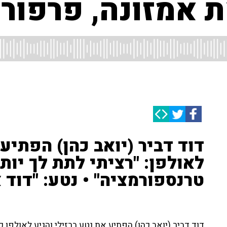
 אמזונה, פרפורמ
דוד דביר (יואב כהן) הפתיע 
לאולפן: "רציתי לתת לך יות
טרנספורמציה" • נטע: "דוד 
דוד דביר (יואב כהן) הפתיע את נטע ברזילי והגיע לאולפן