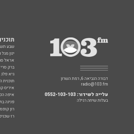
תוכניות fm
שבע תש
ינון מגל 
אראל סג"
ברק סרי 
גיא פלג
דבורה הנביאה 6, רמת השרון
תוכנית ה
radio@103.fm
איריס קו
עלייה לשידור: 0552-103-103
איפה הכ
בעלות שיחה רגילה
פנינה בת
רון קופמ
רז שכניק