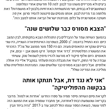
ביצים ולא מכריזים משהו נגד לבנון. למה 10 חודשים אחרי המלחמה
כשתושבים לא בבתים, חצי מהתשתיות האזרחיות בלבנון לא מושמדות? זאת
מלחמה נגד מדינת לבנון. אנחנו מנסים עם פינצטה להסיר סרטן. אין פה
חשיבה אסטרטגית על כלום. מנהיגות ישראל הביאה אותנו למצב הזה".
"הצבא מסורס כבר שלושים שנה"
בהמשך השיחה עמד על ההבדלים בין התנהלות הצבא בתקופתו, לבין המצב
כיום. הוא התחיל בדוגמה: "ב-2000, כשפרצה האינתיפאדה השנייה, היו שני
בניינים שנקראו התאומים מעזה. הם היו 150 מטר ממוצב של צה"ל. הזהרתי
את המשטרה הפלסטינית: 'כדור אחד וקפוט'. זרקו משם אבן – ובום, אין
תאומים. היום אלוף פיקוד לא מורשה להזיז מימין לשמאל טנק. עשיתי
עבודה על פי החוק, ידעתי את מגבלת הכוח ופעלתי. במקביל אליי היו אחלה
אלופים. אבל כיום הצבא מסורס כבר שלושים שנה. המנהיגות הפוליטית שלנו
מוליכה את המדינה שולל".
"אני לא נגד דת, אבל תנתקו אותה
בבקשה מהפוליטיקה"
לקראת סיום השיחה סיפר סמיה על ספרו החדש: 'אחדות או למות'. מדובר
בקריאה שנשמעת רבות לאחרונה, אך מתברר שסמיה טבע את המושג הזה
לפני עשור, כשאת הספר עצמו החל לכתוב עוד ב-2017: "נהיה ביחד ונבין