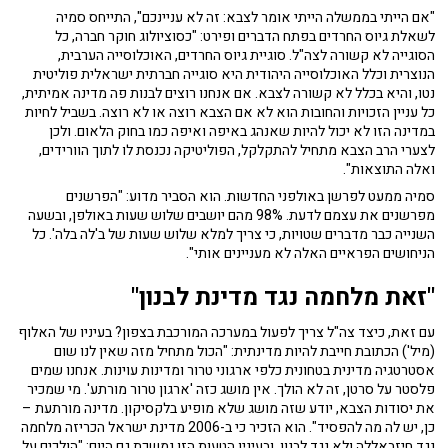
"אם הייתי בממשלה הייתי אומר לצבא: זה לא עניינכם", התייחס סמיה
לשאלת גיוס החרדים בפתח הדברים ופירט: "כסוציולוג חוקר חברה, כל
הסוגייה לא קשורה לצה"ל. סוגיית גיוס החרדים, האוכלוסייה הערבית,
הנוצרית וכלל האוכלוסייה היהודית היא סוגייה חברתית ישראלית פוליטית
נטו, והיא בכלל לא קשורה לצבא. אם אנחנו רוצים לבנות פה מדינה אמיתית,
כל עניין הזכויות והחובות הוא לא אם הצבא רוצה או לא רוצה. בשביל לחיות
במדינה הזו לא יכול להיות שאנהג באיפה ואיפה כמו בחוק הלאום. ולכן
לצערי הרב הצבא מתחיל להתקלקל, הפוליטיקה נכנסת לו לתוך הוורידים,
ואלה התוצאות".
סמיה ממעט לפרשן באולפני החדשות. הוא הסביר מדוע: "הפרשנים
מפרשנים את עצמם לדעת. 98% מהם יושבים שלוש שעות באולפן, ובשעה
השנייה כבר מדברים שטויות, כי צריך למלא שלוש שעות של ב'לה בלה'. כל
הניחושים הפראיים האלה לא מעניינים אותי".
"זאת מלחמה נגד מדינת לבנון"
עם זאת, כיצד צה"ל צריך לפעול במערכה המורכבת בצפון? בעיניו של האלוף
(מיל') הכתובת חייבת להיות מדינתית: "הכול מתחיל מזה שאין לנו שום
אסטרטגיה מדינית בטחונית כלפי ארגוני טרור ומדינות עוינות. אנחנו שמים
פלסטר על סרטן, זה לא הולך. אין מושג כזה 'ארגון טרור מורתע'. מי שמכיר
את יסודות הצבא, יודע שזה מושג שלא מופיע בלקסיקון. מדינה מורתעת –
כן, יש לה מה להפסיד". הוא הזכיר כי ב-2006 מדינת ישראל הכריזה מלחמה
נגד חיזבאללה ולא נגד לבנון, ובעיניו הטעות הזו נמשכת גם היום: "הולכים על