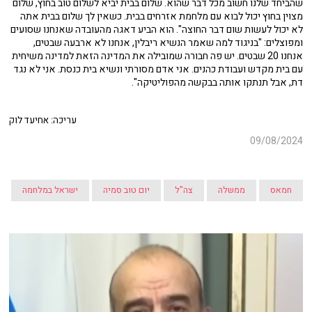
שהביחד שלנו חשוב מכל דבר שהוא. שלום בבית יביא לשלום טוב בחוץ, שלום
מצוין בחוץ יכול לבוא עם מלחמת אזרחים בבית. כשאין לך שלום בבית אתה
לא יכול לעשות שום דבר החוצה". הוא הביע דאגה מהעובדה שאנחנו שסועים
ומפוצלים: "בניגוד למה שאמר הנשיא ריבלין, אנחנו לא ארבעה שבטים,
אנחנו 20 שבטים. יש פה חבורה שמובילה את המדינה הזאת למדינה משיחית
עם בית מקדש ועבודת כהנים. אני אדם מסורתי ונשיא בית כנסת. אני לא נגד
דת, אבל תנתקו אותה בבקשה מהפוליטיקה".
עריכה: אחיעד לוק
09/08/2024
חמאס
ממשלה
צה"ל
יום טוב סמיה
ישראל במלחמה