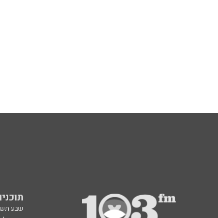
תוכניות fm
שבע תש