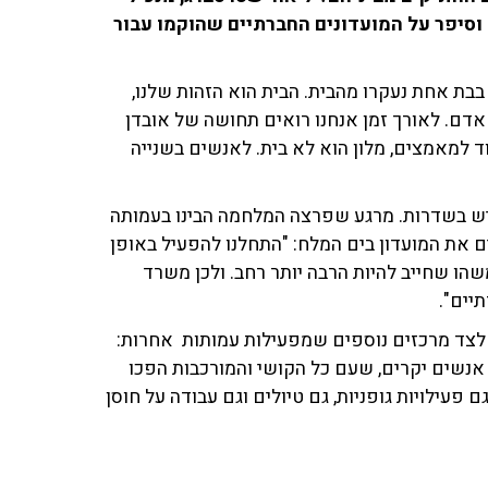
עמותת מט"ב, שוחח עם דני דבורין ויעל חביב ב-103fm וסיפר על המועדונים החברתיים שהוקמו עבור
בת אחת נעקרו מהבית. הבית הוא הזהות שלנו,
 אדם. לאורך זמן אנחנו רואים תחושה של אובדן
ד למאמצים, מלון הוא לא בית. לאנשים בשנייה
יש בשדרות. מרגע שפרצה המלחמה הבינו בעמותה
ם את המועדון בים המלח: "התחלנו להפעיל באופן
משהו שחייב להיות הרבה יותר רחב. ולכן משרד
יים".
 לצד מרכזים נוספים שמפעילות עמותות אחרות:
שים יקרים, שעם כל הקושי והמורכבות הפכו
 פעילויות גופניות, גם טיולים וגם עבודה על חוסן