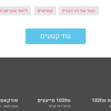
הטור של דני דבורין
קשישים
ליאור שטרסברג
עוד קטעים
103
103fm מייעצים
פודקאסט
ע
פרופ' רפי קרסו
שבע תשע - 