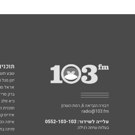
תוכניות fm
שבע תש
ינון מגל 
אראל סג"
ברק סרי 
גיא פלג
דבורה הנביאה 6, רמת השרון
תוכנית ה
radio@103.fm
איריס קו
עלייה לשידור: 0552-103-103
איפה הכ
בעלות שיחה רגילה
פנינה בת