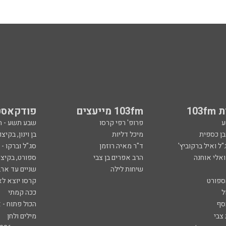
103
103fm מייעצים
פודקאסט
ע
פרופ' רפי קרסו
שבע תשע - 
ובן כספית
מיכל דליות
בן וינון, בקיצו
ל ואיל ברקוביץ'
ד"ר מאיה רוזמן
סג"ל וברקו -
ואלי אוחנה
הרב אפרים בן צבי
ספורט, בקיצו
שיחות לילה
שניים עד ארב
ספורט
קרסו יוצא לא
ל
ככה קמתי
סף
הכול פתוח - א
 צבי
מילים ולחן