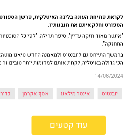
לקראת פתיחת העונה בליגה האיטלקית, פרשן הספורט א
הספורט וחלק איתם את תובנותיו.
"אינטר מאוד חזקה עדיין", סיפר תחילה. "לפי כל הסוכנוי
התחזקה".
בהמשך התייחס גם ליובנטוס ולמאמנה החדש טיאגו מוטה: 
הכי גדולה באיטליה, לקחת אותם למקומות יותר טובים זה א
14/08/2024
יובנטוס
אינטר מילאנו
אסף אקרמן
כדורג
עוד קטעים