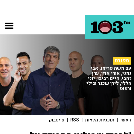
ספורט
עם משה פרימו, אבי
נמני, אורי אוזן, ערן
זהבי, חיים רביבו, יוני
הללי, לירן שכנר וגילי
ורמוט
ראשי
|
תוכניות מלאות
|
RSS
|
פייסבוק