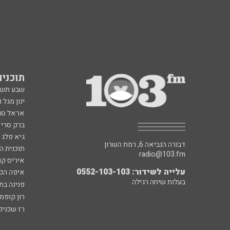
תוכניות fm
שבע תש
ינון מגל 
אראל סג"
ברק סרי 
גיא פלג
דבורה הנביאה 6, רמת השרון
תוכנית ה
radio@103.fm
איריס קו
עלייה לשידור: 0552-103-103
איפה הכ
בעלות שיחה רגילה
פנינה בת
רון קופמ
רז שכניק