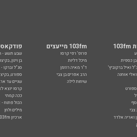
103
103fm מייעצים
פודקאסט
ע
פרופ' רפי קרסו
שבע תשע - 
ובן כספית
מיכל דליות
בן וינון, בקיצו
ל ואיל ברקוביץ'
ד"ר מאיה רוזמן
סג"ל וברקו -
ואלי אוחנה
הרב אפרים בן צבי
ספורט, בקיצו
שיחות לילה
שניים עד ארב
ספורט
קרסו יוצא לא
ל
ככה קמתי
סף
הכול פתוח - א
 צבי
מילים ולחן
ן ואריה אלדד
ארכיון 103fm