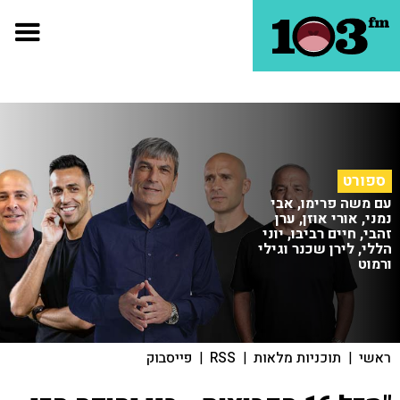
ספורט
עם משה פרימו, אבי
נמני, אורי אוזן, ערן
זהבי, חיים רביבו, יוני
הללי, לירן שכנר וגילי
ורמוט
ראשי
|
תוכניות מלאות
|
RSS
|
פייסבוק