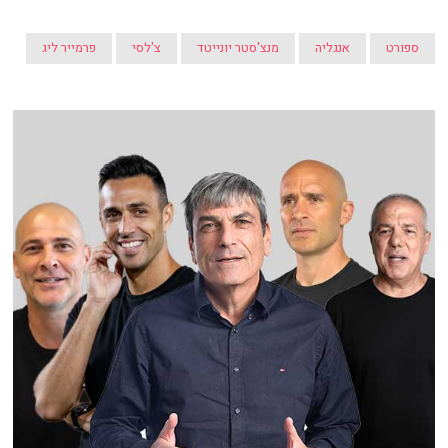
ספורט
אנגליה
מנצ'סטר יונייטד
צ'לסי
פרמייר ליג