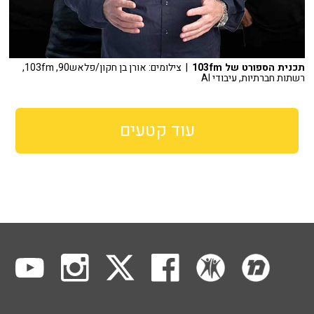
תכנית הספורט של 103fm
| צילומים: אורן בן חקון/פלאש90, 103fm,
רשתות חברתיות, עיבודי AI
עוד קטעים