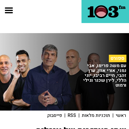
ספורט
עם משה פרימו, אבי
נמני, אורי אוזן, ערן
זהבי, חיים רביבו, יוני
הללי, לירן שכנר וגילי
ורמוט
ראשי
|
תוכניות מלאות
|
RSS
|
פייסבוק